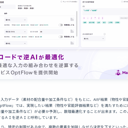
owでは、入力データ（素材の配合量や加工条件など）をもとに、AIが結果（物性や
ptFlow」では、実現したい結果（物性や官能評価結果など）を満たすため
合量や加工条件など）が必要か予測し、数理最適化することが出来ます。この
するＡＩを逆ＡＩと呼称しています。
より、特定の制限がある中で、複数の要素を加味しながら決定を下すといった