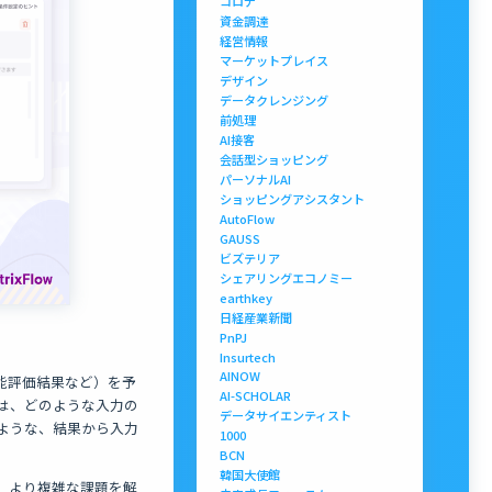
コロナ
資金調達
経営情報
マーケットプレイス
デザイン
データクレンジング
前処理
AI接客
会話型ショッピング
パーソナルAI
ショッピングアシスタント
AutoFlow
GAUSS
ビズテリア
シェアリングエコノミー
earthkey
日経産業新聞
PnPJ
Insurtech
AINOW
官能評価結果など）を予
AI-SCHOLAR
には、どのような入力の
データサイエンティスト
ような、結果から入力
1000
BCN
韓国大使館
、より複雑な課題を解