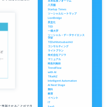
未来成長フォーラム
八芳園
Startup Times
ソーシャルヒートマップ
LionBridge
民主化
TED
一橋大学
ソーシャル・データサイエンス
学部
TEDxHitotsubashiU
コンサルティング
ライトプラン
株式会社アジラ
マニュアル
時系列解析
TrendFlow
with AI
TRaiNZ
Intelligent Automation
AI Next Stage
無料
教育
イベント
IT
Iに予測させることができ
SaaS