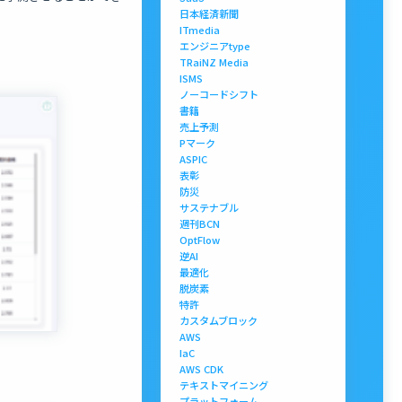
日本経済新聞
ITmedia
エンジニアtype
TRaiNZ Media
ISMS
ノーコードシフト
書籍
売上予測
Pマーク
ASPIC
表彰
防災
サステナブル
週刊BCN
OptFlow
逆AI
最適化
脱炭素
特許
カスタムブロック
AWS
IaC
AWS CDK
テキストマイニング
プラットフォーム