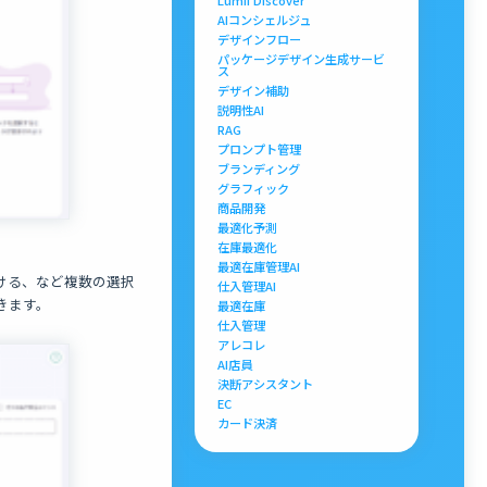
Lumii Discover
AIコンシェルジュ
デザインフロー
パッケージデザイン生成サービ
ス
デザイン補助
説明性AI
RAG
プロンプト管理
ブランディング
グラフィック
商品開発
最適化予測
在庫最適化
最適在庫管理AI
ける、など複数の選択
仕入管理AI
きます。
最適在庫
仕入管理
アレコレ
AI店員
決断アシスタント
EC
カード決済