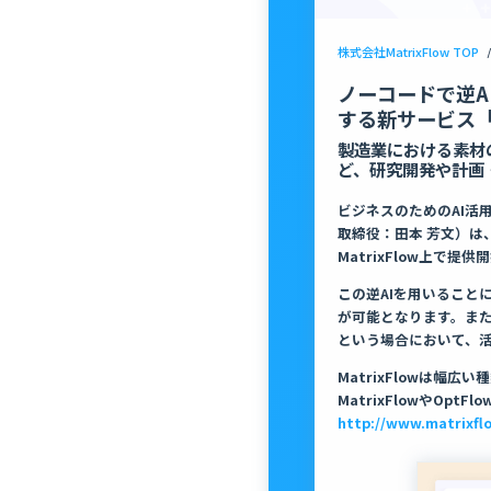
株式会社MatrixFlow TOP
/
ノーコードで逆A
する新サービス「
製造業における素材
ど、研究開発や計画
ビジネスのためのAI活用
取締役：田本 芳文）は
MatrixFlow上で提
この逆AIを用いるこ
が可能となります。ま
という場合において、
MatrixFlowは
MatrixFlowやO
http://www.matrixfl