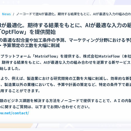
News
/
Iが最適化。期待する結果をもとに、AIが最適な入力の
OptFlow」を提供開始
の最適な配合量や加工条件の予測、マーケティング分野における予
・予算策定の工数を大幅に削減
プラットフォーム「MatrixFlow」を提供する、株式会社MatrixFlow（
、期待する結果をもとに、AIが最適な入力の組み合わせを逆算する新サービス「O
供開始しました。
とにより、例えば、製造業における研究開発の工数を大幅に削減し、効率的な新
た、製造業以外の業種においても、予算や計画の策定など、特定の条件下で最
活用することができます。
幅広い種類のビジネス課題を解決する方法をノーコードで提供することで、ＡＩの内
ptFlowに関するご質問は、以下までお問い合わせください。
ow.net/contact/