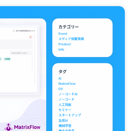
カテゴリー
Event
メディア掲載実績
Product
Info
タグ
AI
MatrixFlow
DX
ノーコードAI
ノーコード
人工知能
セミナー
スタートアップ
生成AI
機械学習
働き方改革