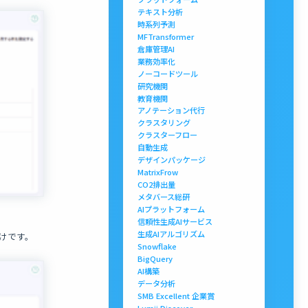
テキスト分析
時系列予測
MFTransformer
倉庫管理AI
業務効率化
ノーコードツール
研究機関
教育機関
アノテーション代行
クラスタリング
クラスターフロー
自動生成
デザインパッケージ
MatrixFrow
CO2排出量
メタバース総研
AIプラットフォーム
信頼性生成AIサービス
生成AIアルゴリズム
だけです。
Snowflake
BigQuery
AI構築
データ分析
SMB Excellent 企業賞