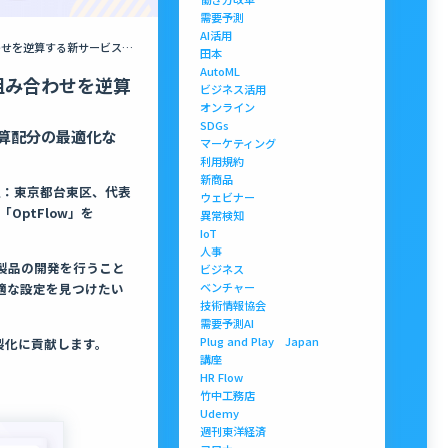
需要予測
AI活用
ノーコードで逆AIが最適化。期待する結果をもとに、AIが最適な入力の組み合わせを逆算する新サービス「OptFlow」を提供開始
田本
AutoML
組み合わせを逆算
ビジネス活用
オンライン
SDGs
算配分の最適化な
マーケティング
利用規約
新商品
本社：東京都台東区、代表
ウェビナー
ptFlow」を
異常検知
IoT
人事
製品の開発を行うこと
ビジネス
ベンチャー
適な設定を見つけたい
技術情報協会
需要予測AI
Plug and Play Japan
製化に貢献します。
講座
HR Flow
竹中工務店
Udemy
週刊東洋経済