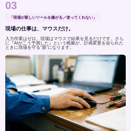
03
「現場が新しいツールを嫌がる／使ってくれない」
現場の仕事は、マウスだけ。
入力作業はゼロ。現場はマウスで結果を見るだけです。さら
に『AIがこう予測した』という根拠が、計画変更を迫られた
ときに現場を守る"盾"になります。