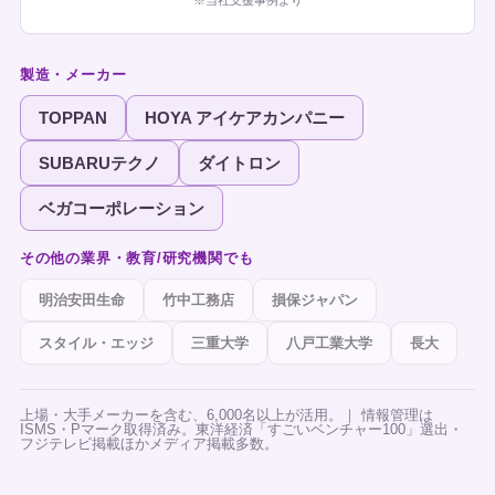
製造・メーカー
TOPPAN
HOYA アイケアカンパニー
SUBARUテクノ
ダイトロン
ベガコーポレーション
その他の業界・教育/研究機関でも
明治安田生命
竹中工務店
損保ジャパン
スタイル・エッジ
三重大学
八戸工業大学
長大
上場・大手メーカーを含む、6,000名以上が活用。｜ 情報管理は
ISMS・Pマーク取得済み。東洋経済「すごいベンチャー100」選出・
フジテレビ掲載ほかメディア掲載多数。