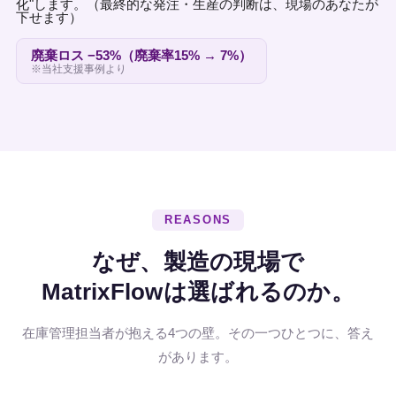
化"します。
（最終的な発注・生産の判断は、現場のあなたが
下せます）
廃棄ロス −53%（廃棄率15% → 7%）
※当社支援事例より
REASONS
なぜ、製造の現場で
MatrixFlowは選ばれるのか。
在庫管理担当者が抱える4つの壁。その一つひとつに、答え
があります。