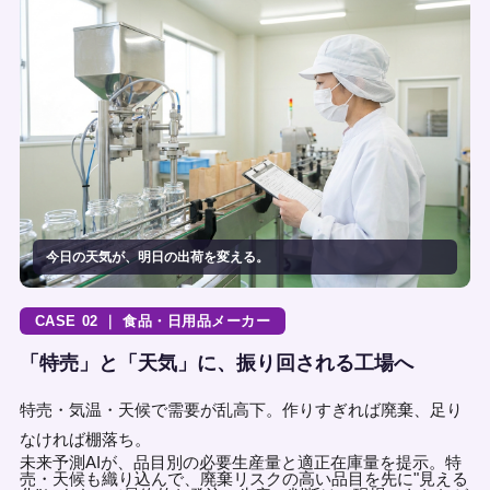
今日の天気が、明日の出荷を変える。
CASE 02 ｜ 食品・日用品メーカー
「特売」と「天気」に、振り回される工場へ
特売・気温・天候で需要が乱高下。作りすぎれば廃棄、足り
なければ棚落ち。
未来予測AIが、品目別の必要生産量と適正在庫量を提示。特
売・天候も織り込んで、廃棄リスクの高い品目を先に"見える