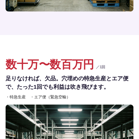
数十万〜数百万円
／1回
足りなければ、欠品。穴埋めの特急生産とエア便
で、たった1回でも利益は吹き飛びます。
・特急生産
・エア便（緊急空輸）