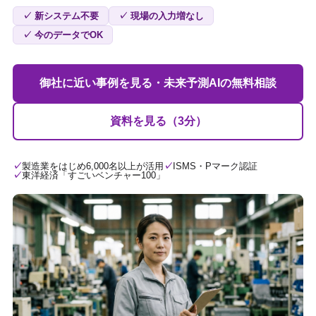
✓ 新システム不要
✓ 現場の入力増なし
✓ 今のデータでOK
御社に近い事例を見る・未来予測AIの無料相談
資料を見る（3分）
製造業をはじめ6,000名以上が活用
ISMS・Pマーク認証
東洋経済「すごいベンチャー100」