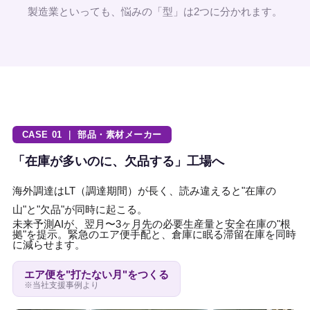
製造業といっても、悩みの「型」は2つに分かれます。
CASE 01 ｜ 部品・素材メーカー
「在庫が多いのに、欠品する」工場へ
海外調達はLT（調達期間）が長く、読み違えると"在庫の
山"と"欠品"が同時に起こる。
未来予測AIが、翌月〜3ヶ月先の必要生産量と安全在庫の"根
拠"を提示。緊急のエア便手配と、倉庫に眠る滞留在庫を同時
に減らせます。
エア便を"打たない月"をつくる
※当社支援事例より