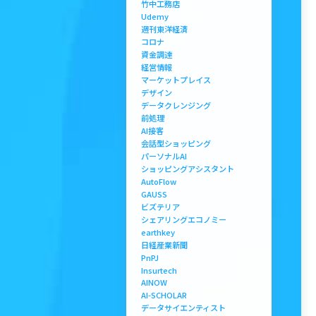
竹中工務店
Udemy
週刊東洋経済
コロナ
資金調達
経営情報
マーケットプレイス
デザイン
データクレンジング
前処理
AI接客
会話型ショッピング
パーソナルAI
ショッピングアシスタント
AutoFlow
GAUSS
ビズテリア
シェアリングエコノミー
earthkey
日経産業新聞
PnPJ
Insurtech
AINOW
AI-SCHOLAR
データサイエンティスト