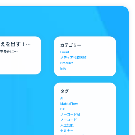
答えを出す！お
カテゴリー
ース
を5分に〜
Event
メディア掲載実績
Product
Info
タグ
AI
MatrixFlow
DX
ノーコードAI
ノーコード
人工知能
セミナー