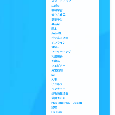
スタートアップ
生成AI
機械学習
働き方改革
需要予測
AI活用
田本
AutoML
ビジネス活用
オンライン
SDGs
マーケティング
利用規約
新商品
ウェビナー
異常検知
IoT
人事
ビジネス
ベンチャー
技術情報協会
需要予測AI
Plug and Play Japan
講座
HR Flow