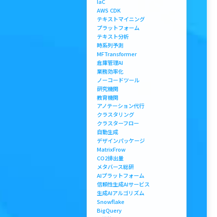
IaC
AWS CDK
テキストマイニング
プラットフォーム
テキスト分析
時系列予測
MFTransformer
倉庫管理AI
業務効率化
ノーコードツール
研究機関
教育機関
アノテーション代行
クラスタリング
クラスターフロー
自動生成
デザインパッケージ
MatrixFrow
CO2排出量
メタバース総研
AIプラットフォーム
信頼性生成AIサービス
生成AIアルゴリズム
Snowflake
BigQuery