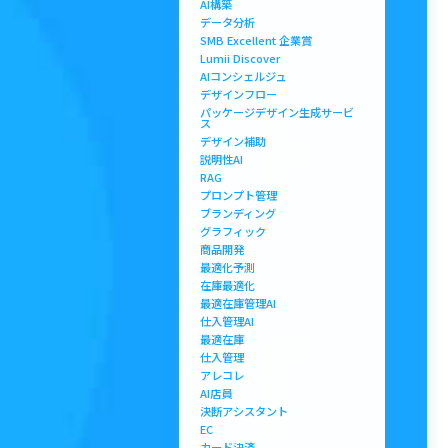
AI構築
データ分析
SMB Excellent 企業賞
Lumii Discover
AIコンシェルジュ
デザインフロー
パッケージデザイン生成サービ
ス
デザイン補助
説明性AI
RAG
プロンプト管理
ブランディング
グラフィック
商品開発
最適化予測
在庫最適化
最適在庫管理AI
仕入管理AI
最適在庫
仕入管理
アレコレ
AI店員
決断アシスタント
EC
カード決済