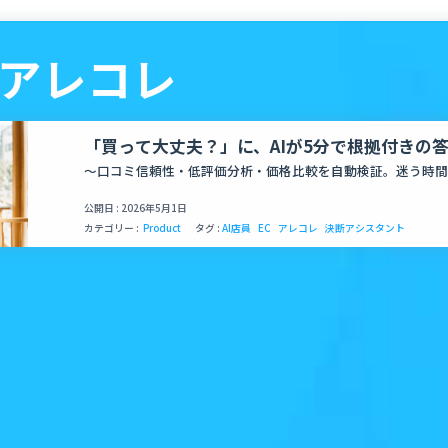
- アレコレ
「買って大丈夫？」に、AIが5分で根拠付きの
買い物決断アシスタント「アレコレ」正式リリ
〜口コミ信頼性・低評価分析・価格比較を自動検証。迷う時間
公開日 : 2026年5月1日
カテゴリー :
Product
タグ :
AI店員
EC
アレコレ
決断アシスタント