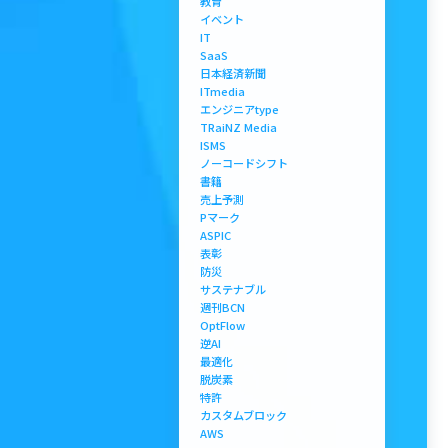
教育
イベント
IT
SaaS
日本経済新聞
ITmedia
エンジニアtype
TRaiNZ Media
ISMS
ノーコードシフト
書籍
売上予測
Pマーク
ASPIC
表彰
防災
サステナブル
週刊BCN
OptFlow
逆AI
最適化
脱炭素
特許
カスタムブロック
AWS