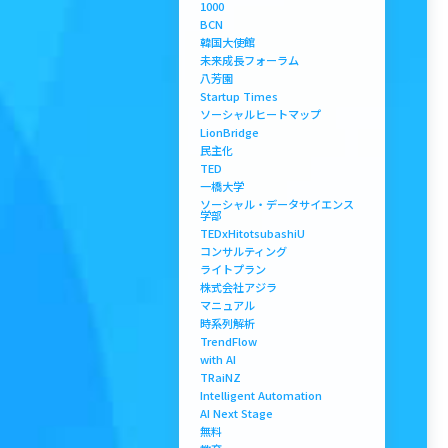
1000
BCN
韓国大使館
未来成長フォーラム
八芳園
Startup Times
ソーシャルヒートマップ
LionBridge
民主化
TED
一橋大学
ソーシャル・データサイエンス
学部
TEDxHitotsubashiU
コンサルティング
ライトプラン
株式会社アジラ
マニュアル
時系列解析
TrendFlow
with AI
TRaiNZ
Intelligent Automation
AI Next Stage
無料