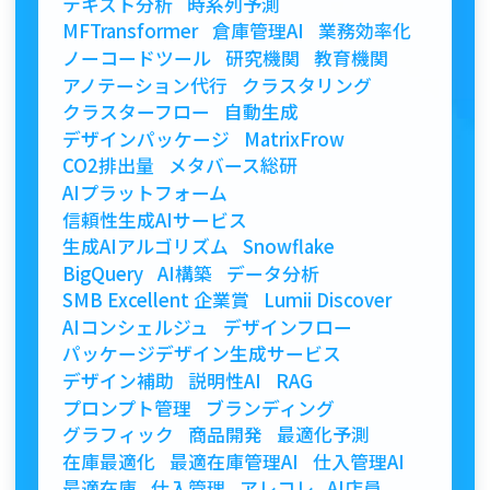
テキスト分析
時系列予測
MFTransformer
倉庫管理AI
業務効率化
ノーコードツール
研究機関
教育機関
アノテーション代行
クラスタリング
クラスターフロー
自動生成
デザインパッケージ
MatrixFrow
CO2排出量
メタバース総研
AIプラットフォーム
信頼性生成AIサービス
生成AIアルゴリズム
Snowflake
BigQuery
AI構築
データ分析
SMB Excellent 企業賞
Lumii Discover
AIコンシェルジュ
デザインフロー
パッケージデザイン生成サービス
デザイン補助
説明性AI
RAG
プロンプト管理
ブランディング
グラフィック
商品開発
最適化予測
在庫最適化
最適在庫管理AI
仕入管理AI
最適在庫
仕入管理
アレコレ
AI店員