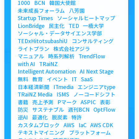
1000
BCN
韓国大使館
未来成長フォーラム
八芳園
Startup Times
ソーシャルヒートマップ
LionBridge
民主化
TED
一橋大学
ソーシャル・データサイエンス学部
TEDxHitotsubashiU
コンサルティング
ライトプラン
株式会社アジラ
マニュアル
時系列解析
TrendFlow
with AI
TRaiNZ
Intelligent Automation
AI Next Stage
無料
教育
イベント
IT
SaaS
日本経済新聞
ITmedia
エンジニアtype
TRaiNZ Media
ISMS
ノーコードシフト
書籍
売上予測
Pマーク
ASPIC
表彰
防災
サステナブル
週刊BCN
OptFlow
逆AI
最適化
脱炭素
特許
カスタムブロック
AWS
IaC
AWS CDK
テキストマイニング
プラットフォーム