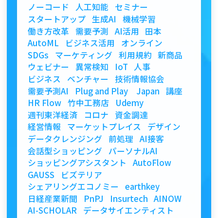
ノーコード
人工知能
セミナー
スタートアップ
生成AI
機械学習
働き方改革
需要予測
AI活用
田本
AutoML
ビジネス活用
オンライン
SDGs
マーケティング
利用規約
新商品
ウェビナー
異常検知
IoT
人事
ビジネス
ベンチャー
技術情報協会
需要予測AI
Plug and Play Japan
講座
HR Flow
竹中工務店
Udemy
週刊東洋経済
コロナ
資金調達
経営情報
マーケットプレイス
デザイン
データクレンジング
前処理
AI接客
会話型ショッピング
パーソナルAI
ショッピングアシスタント
AutoFlow
GAUSS
ビズテリア
シェアリングエコノミー
earthkey
日経産業新聞
PnPJ
Insurtech
AINOW
AI-SCHOLAR
データサイエンティスト