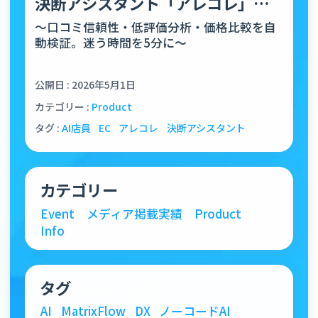
決断アシスタント「アレコレ」正
式リリース
〜口コミ信頼性・低評価分析・価格比較を自
動検証。迷う時間を5分に〜
公開日 : 2026年5月1日
カテゴリー :
Product
タグ :
AI店員
EC
アレコレ
決断アシスタント
カテゴリー
Event
メディア掲載実績
Product
Info
タグ
AI
MatrixFlow
DX
ノーコードAI