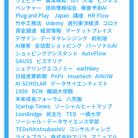
ウェビナー
異常検知
IoT
人事
ビジネス
ベンチャー
技術情報協会
需要予測AI
Plug and Play Japan
講座
HR Flow
竹中工務店
Udemy
週刊東洋経済
コロナ
資金調達
経営情報
マーケットプレイス
デザイン
データクレンジング
前処理
AI接客
会話型ショッピング
パーソナルAI
ショッピングアシスタント
AutoFlow
GAUSS
ビズテリア
シェアリングエコノミー
earthkey
日経産業新聞
PnPJ
Insurtech
AINOW
AI-SCHOLAR
データサイエンティスト
1000
BCN
韓国大使館
未来成長フォーラム
八芳園
Startup Times
ソーシャルヒートマップ
LionBridge
民主化
TED
一橋大学
ソーシャル・データサイエンス学部
TEDxHitotsubashiU
コンサルティング
ライトプラン
株式会社アジラ
マニュアル