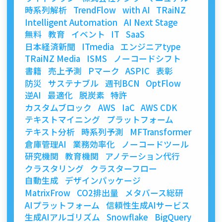
時系列解析
TrendFlow
with AI
TRaiNZ
Intelligent Automation
AI Next Stage
無料
教育
イベント
IT
SaaS
日本経済新聞
ITmedia
エンジニアtype
TRaiNZ Media
ISMS
ノーコードシフト
書籍
売上予測
Pマーク
ASPIC
表彰
防災
サステナブル
週刊BCN
OptFlow
逆AI
最適化
脱炭素
特許
カスタムブロック
AWS
IaC
AWS CDK
テキストマイニング
プラットフォーム
テキスト分析
時系列予測
MFTransformer
倉庫管理AI
業務効率化
ノーコードツール
研究機関
教育機関
アノテーション代行
クラスタリング
クラスターフロー
自動生成
デザインパッケージ
MatrixFrow
CO2排出量
メタバース総研
AIプラットフォーム
信頼性生成AIサービス
生成AIアルゴリズム
Snowflake
BigQuery