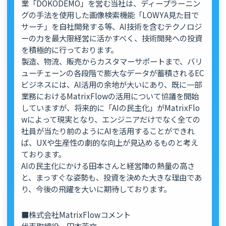
業「DOKODEMO」を営む当社は、ディープラーニン
グの手法を使用した画像検索機能「LOWYA見た目で
サーチ」を自社開発する等、AI技術を含むテクノロジ
ーの力を最大限経営に活かすべく、技術開発への投資
を積極的に行っております。
製造、物流、販売からカスタマーサポートまで、バリ
ューチェーンの各段階で膨大なデータが蓄積されるEC
ビジネスには、AI活用の余地が大いにあり、既に一部
業務におけるMatrixFlowの活用について協議を開始
していますが、将来的に「AIの民主化」がMatrixFlo
wによって現実となり、エンジニアだけでなく全ての
社員が当たり前のようにAIを活用することができれ
ば、UXや生産性の劇的な向上が見込めるものと考え
ております。
AIの民主化にかける田本さんと経営陣の熱量の高さ
と、まっすぐな姿勢も、投資を決めた大きな理由であ
り、今後の飛躍を大いに期待しております。
■株式会社MatrixFlowコメント
代表取締役 田本芳文