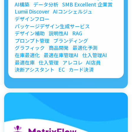
AI構築
データ分析
SMB Excellent 企業賞
Lumii Discover
AIコンシェルジュ
デザインフロー
パッケージデザイン生成サービス
デザイン補助
説明性AI
RAG
プロンプト管理
ブランディング
グラフィック
商品開発
最適化予測
在庫最適化
最適在庫管理AI
仕入管理AI
最適在庫
仕入管理
アレコレ
AI店員
決断アシスタント
EC
カード決済