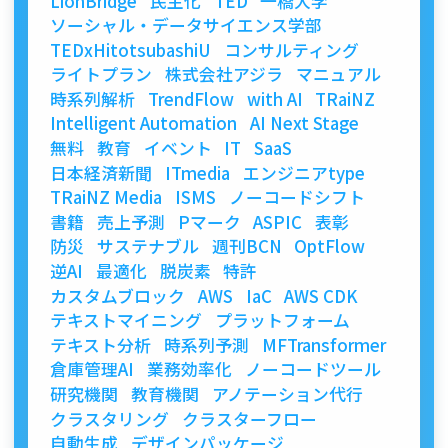
LionBridge
民主化
TED
一橋大学
ソーシャル・データサイエンス学部
TEDxHitotsubashiU
コンサルティング
ライトプラン
株式会社アジラ
マニュアル
時系列解析
TrendFlow
with AI
TRaiNZ
Intelligent Automation
AI Next Stage
無料
教育
イベント
IT
SaaS
日本経済新聞
ITmedia
エンジニアtype
TRaiNZ Media
ISMS
ノーコードシフト
書籍
売上予測
Pマーク
ASPIC
表彰
防災
サステナブル
週刊BCN
OptFlow
逆AI
最適化
脱炭素
特許
カスタムブロック
AWS
IaC
AWS CDK
テキストマイニング
プラットフォーム
テキスト分析
時系列予測
MFTransformer
倉庫管理AI
業務効率化
ノーコードツール
研究機関
教育機関
アノテーション代行
クラスタリング
クラスターフロー
自動生成
デザインパッケージ