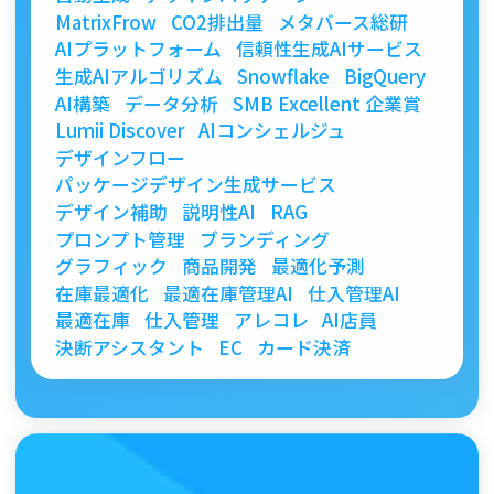
MatrixFrow
CO2排出量
メタバース総研
AIプラットフォーム
信頼性生成AIサービス
生成AIアルゴリズム
Snowflake
BigQuery
AI構築
データ分析
SMB Excellent 企業賞
Lumii Discover
AIコンシェルジュ
デザインフロー
パッケージデザイン生成サービス
デザイン補助
説明性AI
RAG
プロンプト管理
ブランディング
グラフィック
商品開発
最適化予測
在庫最適化
最適在庫管理AI
仕入管理AI
最適在庫
仕入管理
アレコレ
AI店員
決断アシスタント
EC
カード決済