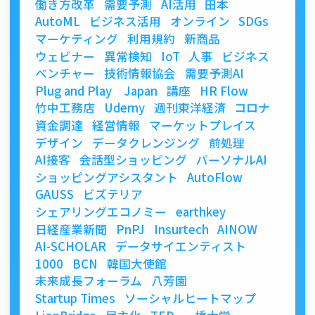
働き方改革
需要予測
AI活用
田本
AutoML
ビジネス活用
オンライン
SDGs
マーケティング
利用規約
新商品
ウェビナー
異常検知
IoT
人事
ビジネス
ベンチャー
技術情報協会
需要予測AI
Plug and Play Japan
講座
HR Flow
竹中工務店
Udemy
週刊東洋経済
コロナ
資金調達
経営情報
マーケットプレイス
デザイン
データクレンジング
前処理
AI接客
会話型ショッピング
パーソナルAI
ショッピングアシスタント
AutoFlow
GAUSS
ビズテリア
シェアリングエコノミー
earthkey
日経産業新聞
PnPJ
Insurtech
AINOW
AI-SCHOLAR
データサイエンティスト
1000
BCN
韓国大使館
未来成長フォーラム
八芳園
Startup Times
ソーシャルヒートマップ