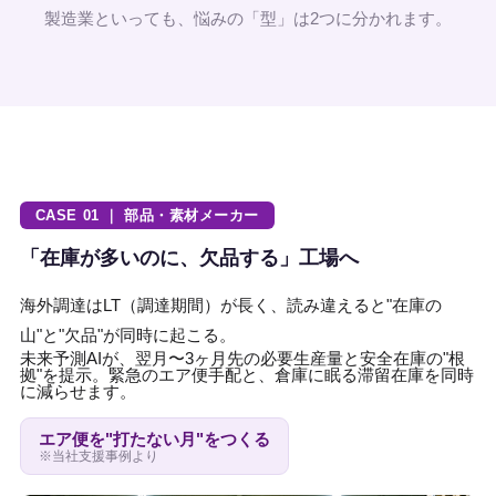
製造業といっても、悩みの「型」は2つに分かれます。
CASE 01 ｜ 部品・素材メーカー
「在庫が多いのに、欠品する」工場へ
海外調達はLT（調達期間）が長く、読み違えると"在庫の
山"と"欠品"が同時に起こる。
未来予測AIが、翌月〜3ヶ月先の必要生産量と安全在庫の"根
拠"を提示。緊急のエア便手配と、倉庫に眠る滞留在庫を同時
に減らせます。
エア便を"打たない月"をつくる
※当社支援事例より