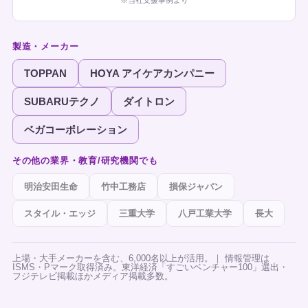
製造・メーカー
TOPPAN
HOYA アイケアカンパニー
SUBARUテクノ
ダイトロン
ベガコーポレーション
その他の業界・教育/研究機関でも
明治安田生命
竹中工務店
損保ジャパン
スタイル・エッジ
三重大学
八戸工業大学
長大
上場・大手メーカーを含む、6,000名以上が活用。｜ 情報管理は
ISMS・Pマーク取得済み。東洋経済「すごいベンチャー100」選出・
フジテレビ掲載ほかメディア掲載多数。