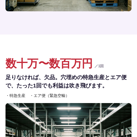
数十万〜数百万円
／1回
足りなければ、欠品。穴埋めの特急生産とエア便
で、たった1回でも利益は吹き飛びます。
・特急生産
・エア便（緊急空輸）