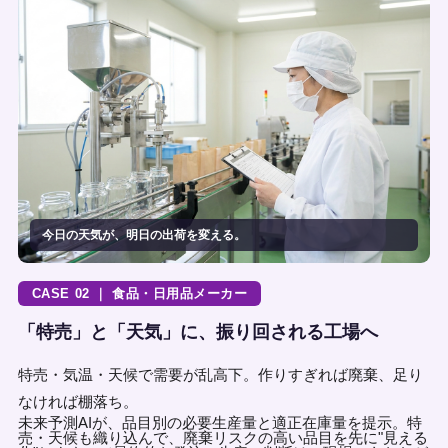
今日の天気が、明日の出荷を変える。
CASE 02 ｜ 食品・日用品メーカー
「特売」と「天気」に、振り回される工場へ
特売・気温・天候で需要が乱高下。作りすぎれば廃棄、足り
なければ棚落ち。
未来予測AIが、品目別の必要生産量と適正在庫量を提示。特
売・天候も織り込んで、廃棄リスクの高い品目を先に"見える