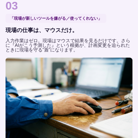
03
「現場が新しいツールを嫌がる／使ってくれない」
現場の仕事は、マウスだけ。
入力作業はゼロ。現場はマウスで結果を見るだけです。さら
に『AIがこう予測した』という根拠が、計画変更を迫られた
ときに現場を守る"盾"になります。