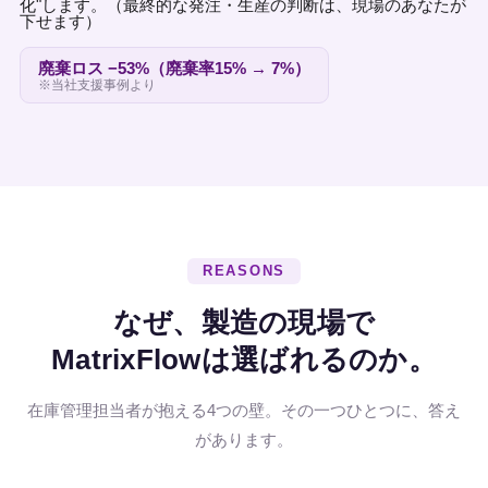
化"します。
（最終的な発注・生産の判断は、現場のあなたが
下せます）
廃棄ロス −53%（廃棄率15% → 7%）
※当社支援事例より
REASONS
なぜ、製造の現場で
MatrixFlowは選ばれるのか。
在庫管理担当者が抱える4つの壁。その一つひとつに、答え
があります。