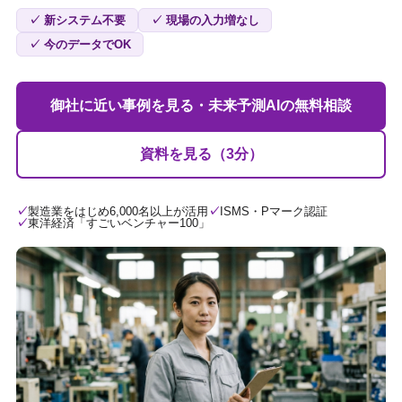
✓ 新システム不要
✓ 現場の入力増なし
✓ 今のデータでOK
御社に近い事例を見る・未来予測AIの無料相談
資料を見る（3分）
製造業をはじめ6,000名以上が活用
ISMS・Pマーク認証
東洋経済「すごいベンチャー100」