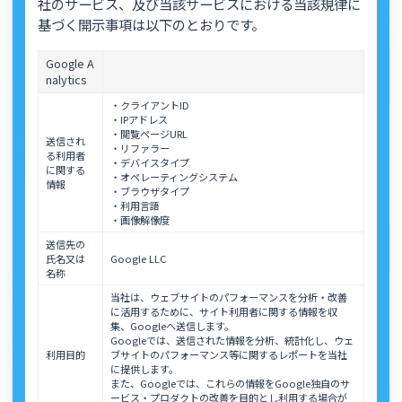
社のサービス、及び当該サービスにおける当該規律に
基づく開示事項は以下のとおりです。
Google A
nalytics
・クライアントID
・IPアドレス
・閲覧ページURL
送信され
・リファラー
る利用者
・デバイスタイプ
に関する
・オペレーティングシステム
情報
・ブラウザタイプ
・利用言語
・画像解像度
送信先の
氏名又は
Google LLC
名称
当社は、ウェブサイトのパフォーマンスを分析・改善
に活用するために、サイト利用者に関する情報を収
集、Googleへ送信します。
Googleでは、送信された情報を分析、統計化し、ウェ
利用目的
ブサイトのパフォーマンス等に関するレポートを当社
に提供します。
また、Googleでは、これらの情報をGoogle独自のサ
ービス・プロダクトの改善を目的とし利用する場合が