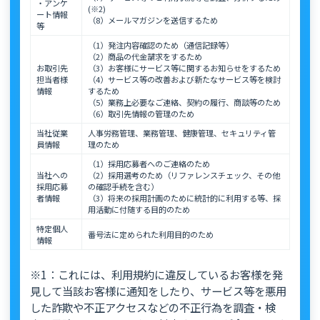
・アンケ
(※2)
ート情報
（8）メールマガジンを送信するため
等
（1）発注内容確認のため（通信記録等）
（2）商品の代金請求をするため
お取引先
（3）お客様にサービス等に関するお知らせをするため
担当者様
（4）サービス等の改善および新たなサービス等を検討
情報
するため
（5）業務上必要なご連絡、契約の履行、商談等のため
（6）取引先情報の管理のため
当社従業
人事労務管理、業務管理、健康管理、セキュリティ管
員情報
理のため
（1）採用応募者へのご連絡のため
当社への
（2）採用選考のため（リファレンスチェック、その他
採用応募
の確認手続を含む）
者情報
（3）将来の採用計画のために統計的に利用する等、採
用活動に付随する目的のため
特定個人
番号法に定められた利用目的のため
情報
※1：これには、利用規約に違反しているお客様を発
見して当該お客様に通知をしたり、サービス等を悪用
した詐欺や不正アクセスなどの不正行為を調査・検