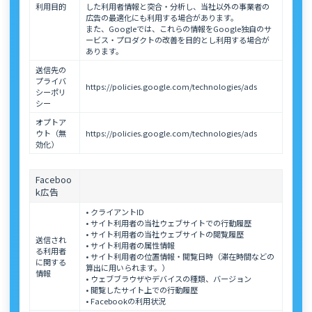
利用目的
した利用者情報と突合・分析し、当社以外の事業者の
広告の最適化にも利用する場合があります。
また、Googleでは、これらの情報をGoogle独自のサ
ービス・プロダクトの改善を目的とし利用する場合が
あります。
送信先の
プライバ
https://policies.google.com/technologies/ads
シーポリ
シー
オプトア
ウト（無
https://policies.google.com/technologies/ads
効化）
Faceboo
k広告
• クライアントID
• サイト利用者の当社ウェブサイトでの行動履歴
• サイト利用者の当社ウェブサイトの閲覧履歴
送信され
• サイト利用者の属性情報
る利用者
• サイト利用者の位置情報・閲覧日時（滞在時間などの
に関する
算出に用いられます。）
情報
• ウェブブラウザやデバイスの種類、バージョン
• 閲覧したサイト上での行動履歴
• Facebookの利用状況