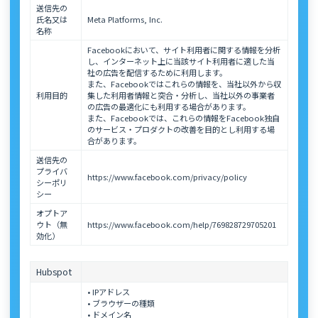
送信先の
氏名又は
Meta Platforms, Inc.
名称
Facebookにおいて、サイト利用者に関する情報を分析
し、インターネット上に当該サイト利用者に適した当
社の広告を配信するために利用します。
また、Facebookではこれらの情報を、当社以外から収
利用目的
集した利用者情報と突合・分析し、当社以外の事業者
の広告の最適化にも利用する場合があります。
また、Facebookでは、これらの情報をFacebook独自
のサービス・プロダクトの改善を目的とし利用する場
合があります。
送信先の
プライバ
https://www.facebook.com/privacy/policy
シーポリ
シー
オプトア
ウト（無
https://www.facebook.com/help/769828729705201
効化）
Hubspot
• IPアドレス
• ブラウザーの種類
• ドメイン名