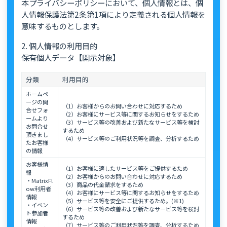
本プライバシーポリシーにおいて、個人情報とは、個
人情報保護法第2条第1項により定義される個人情報を
意味するものとします。
2. 個人情報の利用目的
保有個人データ【開示対象】
分類
利用目的
ホームペ
ージの問
（1）お客様からのお問い合わせに対応するため
合せフォ
（2）お客様にサービス等に関するお知らせをするため
ームより
（3）サービス等の改善および新たなサービス等を検討
お問合せ
するため
頂きまし
（4）サービス等のご利用状況等を調査、分析するため
たお客様
の情報
お客様情
（1）お客様に適したサービス等をご提供するため
報
（2）お客様からのお問い合わせに対応するため
・MatrixFl
（3）商品の代金請求をするため
ow利用者
（4）お客様にサービス等に関するお知らせをするため
情報
（5）サービス等を安全にご提供するため。(※1)
・イベン
（6）サービス等の改善および新たなサービス等を検討
ト参加者
するため
情報
（7）サービス等のご利用状況等を調査、分析するため