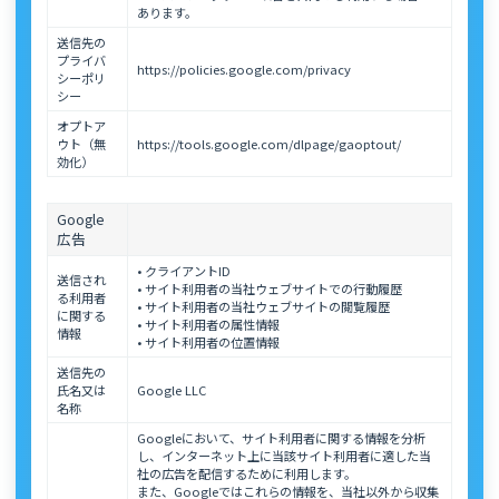
あります。
送信先の
プライバ
https://policies.google.com/privacy
シーポリ
シー
オプトア
ウト（無
https://tools.google.com/dlpage/gaoptout/
効化）
Google
広告
• クライアントID
送信され
• サイト利用者の当社ウェブサイトでの行動履歴
る利用者
• サイト利用者の当社ウェブサイトの閲覧履歴
に関する
• サイト利用者の属性情報
情報
• サイト利用者の位置情報
送信先の
氏名又は
Google LLC
名称
Googleにおいて、サイト利用者に関する情報を分析
し、インターネット上に当該サイト利用者に適した当
社の広告を配信するために利用します。
また、Googleではこれらの情報を、当社以外から収集