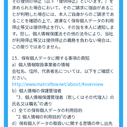
その提供の停止（以下「提供停止」といいます。）を
求められた場合において、そのご請求に理由があるこ
とが判明した場合には、本人ご自身からのご請求であ
ることを確認の上で、遅滞なく保有個人データの利用
停止等又は提供停止を行い、その旨を本人に通知しま
す。但し、個人情報保護法その他の法令により、当社
が利用停止等又は提供停止の義務を負わない場合は、
この限りではありません。
15．保有個人データに関する事項の周知
a）個人情報取扱事業者の情報
会社名、住所、代表者名については、以下をご確認く
ださい。
http://www.matrixflow.net/about/#overview
b）個人情報の保護管理者
“3．個人情報保護管理者（若しくはその代理人）の
氏名又は職名”の通り
c）全ての保有個人データの利用目的
“2. 個人情報の利用目的”の通り
d）保有個人データの取扱いに関する苦情の申し出先