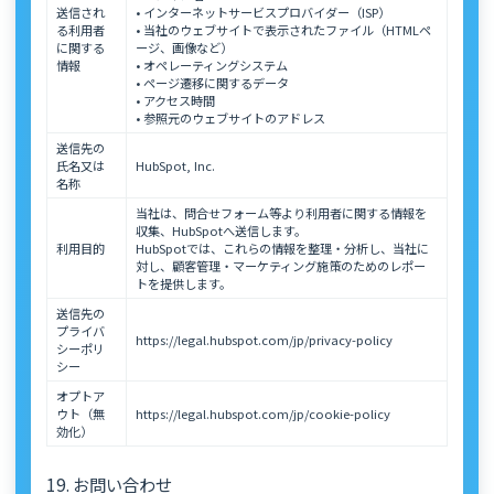
送信され
• インターネットサービスプロバイダー（ISP）
る利用者
• 当社のウェブサイトで表⽰されたファイル（HTMLペ
に関する
ージ、画像など）
情報
• オペレーティングシステム
• ページ遷移に関するデータ
• アクセス時間
• 参照元のウェブサイトのアドレス
送信先の
氏名又は
HubSpot, Inc.
名称
当社は、問合せフォーム等より利用者に関する情報を
収集、HubSpotへ送信します。
利用目的
HubSpotでは、これらの情報を整理・分析し、当社に
対し、顧客管理・マーケティング施策のためのレポー
トを提供します。
送信先の
プライバ
https://legal.hubspot.com/jp/privacy-policy
シーポリ
シー
オプトア
ウト（無
https://legal.hubspot.com/jp/cookie-policy
効化）
19. お問い合わせ