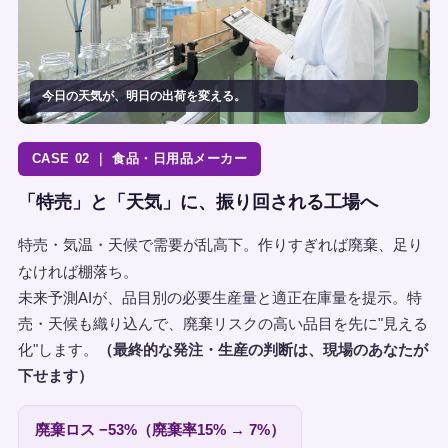
今日の天気が、明日の出荷を変える。
CASE 02 ｜ 食品・日用品メーカー
「特売」と「天気」に、振り回される工場へ
特売・気温・天候で需要が乱高下。作りすぎれば廃棄、足り
なければ棚落ち。
未来予測AIが、品目別の必要生産量と適正在庫量を提示。特
売・天候も織り込んで、廃棄リスクの高い品目を先に"見える
化"します。
（最終的な発注・生産の判断は、現場のあなたが
下せます）
廃棄ロス −53%（廃棄率15% → 7%）