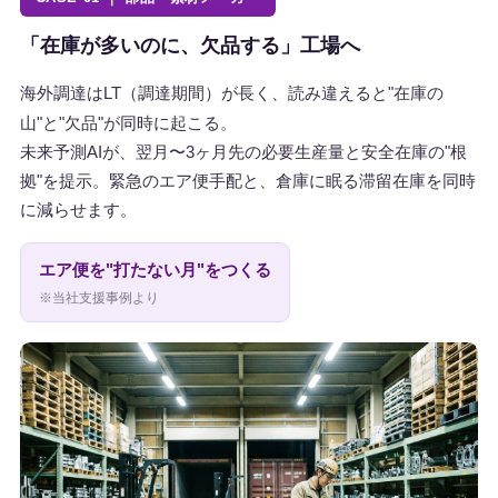
「在庫が多いのに、欠品する」工場へ
海外調達はLT（調達期間）が長く、読み違えると"在庫の
山"と"欠品"が同時に起こる。
未来予測AIが、翌月〜3ヶ月先の必要生産量と安全在庫の"根
拠"を提示。緊急のエア便手配と、倉庫に眠る滞留在庫を同時
に減らせます。
エア便を"打たない月"をつくる
※当社支援事例より