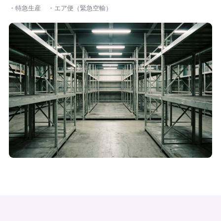
・特急生産
・エア便（緊急空輸）