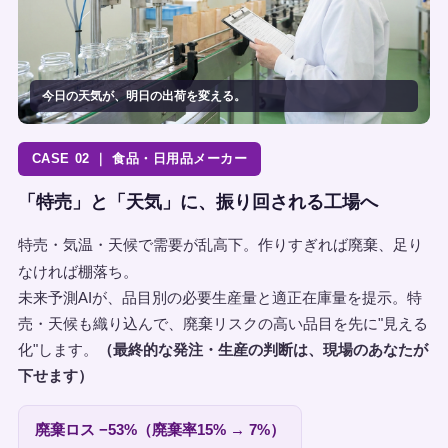
今日の天気が、明日の出荷を変える。
CASE 02 ｜ 食品・日用品メーカー
「特売」と「天気」に、振り回される工場へ
特売・気温・天候で需要が乱高下。作りすぎれば廃棄、足り
なければ棚落ち。
未来予測AIが、品目別の必要生産量と適正在庫量を提示。特
売・天候も織り込んで、廃棄リスクの高い品目を先に"見える
化"します。
（最終的な発注・生産の判断は、現場のあなたが
下せます）
廃棄ロス −53%（廃棄率15% → 7%）