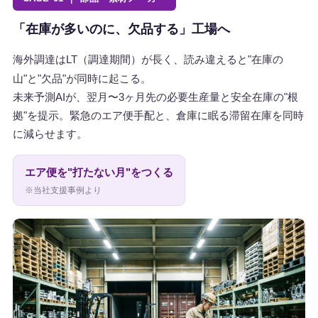
「在庫が多いのに、欠品する」工場へ
海外調達はLT（調達期間）が長く、読み違えると"在庫の
山"と"欠品"が同時に起こる。
未来予測AIが、翌月〜3ヶ月先の必要生産量と安全在庫の"根
拠"を提示。緊急のエア便手配と、倉庫に眠る滞留在庫を同時
に減らせます。
エア便を"打たない月"をつくる
※当社支援事例より