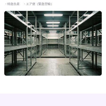
・特急生産
・エア便（緊急空輸）