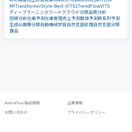
MfTransformer
Style-Bert-VITS2
TrendFlow
VITS
ディープラーニング
ワードクラウド
分類
品質分析
回帰分析
在庫予測
在庫管理
売上予測
数値予測
時系列予測
生成AI
画像分類
自動機械学習
自然言語処理
自然言語分類
食品
MatrixFlow 製品情報
企業情報
お問い合わせ
プライバシーポリシー
特定商取引法に基づく表記
利用規約
個人情報保護方針
情報セキュリティ方針