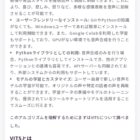
感情や発話スタイルを強弱込みで自由に制御できます。これに
より、喜び、悲しみ、怒りなど、多様な感情表現を音声に反映
させることが可能です。
ユーザーフレンドリーなインストール:
GitやPythonの知識
がなくても、Windowsユーザーであれば簡単にインストール
して利用開始できます。また、Google Colabを利用した学習
もサポートしており、GPUがない環境でも音声合成を行うこと
ができます。
Pythonライブラリとしての利用:
音声合成のみを行う場
合、Pythonライブラリとしてインストールでき、他のアプリ
ケーションとの連携も容易です。APIサーバーも同梱されてお
り、外部システムからの利用もサポートしています。
モデルの学習とカスタマイズ:
ユーザー自身で新しい音声モ
デルの学習が可能で、オリジナルの声や特定の話者の声を再現
することができます。学習データの準備やモデルのトレーニン
グも、提供されているツールやチュートリアルを活用すること
でスムーズに行えます。
このアルゴリズムを理解するためにまずはVITSについて調べま
した。
VITSとは