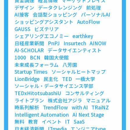
資金調達
経営情報
マーケットプレイス
デザイン
データクレンジング
前処理
AI接客
会話型ショッピング
パーソナルAI
ショッピングアシスタント
AutoFlow
GAUSS
ビズテリア
シェアリングエコノミー
earthkey
日経産業新聞
PnPJ
Insurtech
AINOW
AI-SCHOLAR
データサイエンティスト
1000
BCN
韓国大使館
未来成長フォーラム
八芳園
Startup Times
ソーシャルヒートマップ
LionBridge
民主化
TED
一橋大学
ソーシャル・データサイエンス学部
TEDxHitotsubashiU
コンサルティング
ライトプラン
株式会社アジラ
マニュアル
時系列解析
TrendFlow
with AI
TRaiNZ
Intelligent Automation
AI Next Stage
無料
教育
イベント
IT
SaaS
日本経済新聞
ITmedia
エンジニアtype