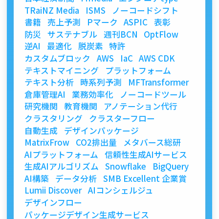
TRaiNZ Media
ISMS
ノーコードシフト
書籍
売上予測
Pマーク
ASPIC
表彰
防災
サステナブル
週刊BCN
OptFlow
逆AI
最適化
脱炭素
特許
カスタムブロック
AWS
IaC
AWS CDK
テキストマイニング
プラットフォーム
テキスト分析
時系列予測
MFTransformer
倉庫管理AI
業務効率化
ノーコードツール
研究機関
教育機関
アノテーション代行
クラスタリング
クラスターフロー
自動生成
デザインパッケージ
MatrixFrow
CO2排出量
メタバース総研
AIプラットフォーム
信頼性生成AIサービス
生成AIアルゴリズム
Snowflake
BigQuery
AI構築
データ分析
SMB Excellent 企業賞
Lumii Discover
AIコンシェルジュ
デザインフロー
パッケージデザイン生成サービス