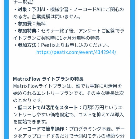
ナー形式）
・対象：
予測AI・機械学習・ノーコードAIにご関心の
ある方。企業規模は問いません。
・参加費：
無料
・参加特典：
セミナー終了後、アンケートご回答でラ
イトプランご契約時に1ヶ月分無料の特典
・参加方法：
Peatixよりお申し込みください。
https://peatix.com/event/4342944/
MatrixFlow ライトプランの特長
MatrixFlowライトプランは、誰でも手軽にAI活用を
始められるエントリープランです。その主な特長は次
のとおりです。
・低コストでAI活用をスタート：
月額5万円というエ
ントリーしやすい価格設定で、コストを抑えてAI導入
を開始できます。
・ノーコードで簡単操作：
プログラミング不要。デー
タをアップロードするだけで予測AIモデルの構築や分