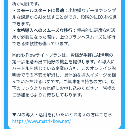
析が可能です。
・スモールスタートに最適：
小規模なデータやシンプ
ルな課題からAIを試すことができ、段階的にDXを推進
できます。
・本格導入へのスムーズな移行：
将来的に高度なAI活
用が必要になった際は、上位プランへスムーズに移行
できる柔軟性も備えています。
MatrixFlowライトプランは、皆様が手軽にAI活用の
第一歩を踏み出す絶好の機会を提供します。AI導入に
ハードルを感じている企業の方も、このオンライン説
明会でその不安を解消し、具体的な導入イメージを掴
んでいただけるはずです。ご興味をお持ちの方は、以
下のリンクよりお気軽にお申し込みください。皆様の
ご参加を心よりお待ちしております。
▼ AIの導入・活用を行いたいとお考えの方はこちら
https://www.matrixflow.net/