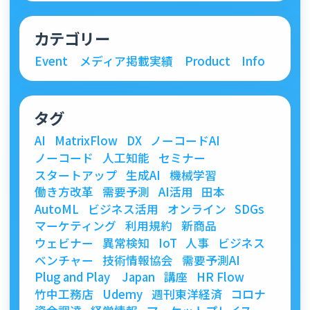
カテゴリー
Event
メディア掲載実績
Product
Info
タグ
AI
MatrixFlow
DX
ノーコードAI
ノーコード
人工知能
セミナー
スタートアップ
生成AI
機械学習
働き方改革
需要予測
AI活用
田本
AutoML
ビジネス活用
オンライン
SDGs
マーケティング
利用規約
新商品
ウェビナー
異常検知
IoT
人事
ビジネス
ベンチャー
技術情報協会
需要予測AI
Plug and Play Japan
講座
HR Flow
竹中工務店
Udemy
週刊東洋経済
コロナ