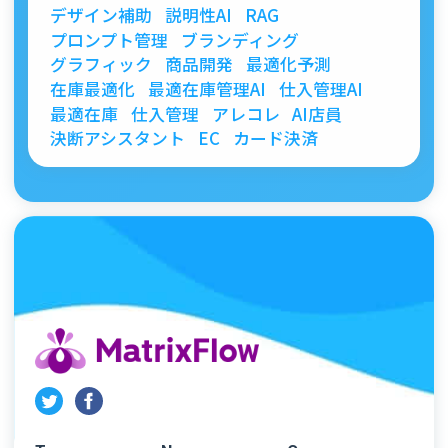
デザイン補助
説明性AI
RAG
プロンプト管理
ブランディング
グラフィック
商品開発
最適化予測
在庫最適化
最適在庫管理AI
仕入管理AI
最適在庫
仕入管理
アレコレ
AI店員
決断アシスタント
EC
カード決済