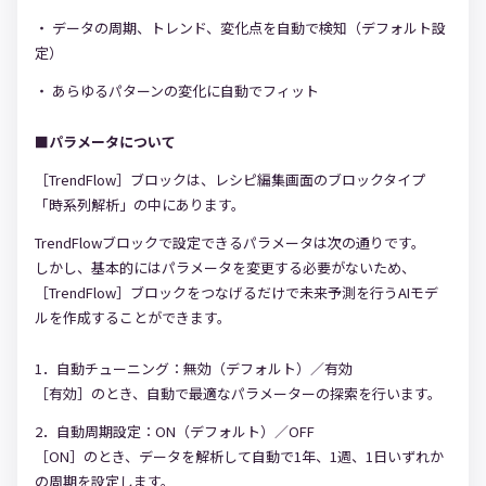
データの周期、トレンド、変化点を自動で検知（デフォルト設
定）
あらゆるパターンの変化に自動でフィット
■パラメータについて
［TrendFlow］ブロックは、レシピ編集画面のブロックタイプ
「時系列解析」の中にあります。
TrendFlowブロックで設定できるパラメータは次の通りです。
しかし、基本的にはパラメータを変更する必要がないため、
［TrendFlow］ブロックをつなげるだけで未来予測を行うAIモデ
ルを作成することができます。
1．自動チューニング：無効（デフォルト）／有効
［有効］のとき、自動で最適なパラメーターの探索を行います。
2．自動周期設定：ON（デフォルト）／OFF
［ON］のとき、データを解析して自動で1年、1週、1日いずれか
の周期を設定します。