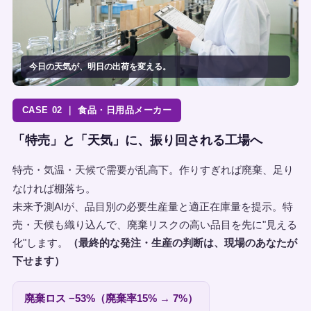
今日の天気が、明日の出荷を変える。
CASE 02 ｜ 食品・日用品メーカー
「特売」と「天気」に、振り回される工場へ
特売・気温・天候で需要が乱高下。作りすぎれば廃棄、足り
なければ棚落ち。
未来予測AIが、品目別の必要生産量と適正在庫量を提示。特
売・天候も織り込んで、廃棄リスクの高い品目を先に"見える
化"します。
（最終的な発注・生産の判断は、現場のあなたが
下せます）
廃棄ロス −53%（廃棄率15% → 7%）