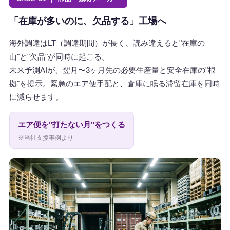
「在庫が多いのに、欠品する」工場へ
海外調達はLT（調達期間）が長く、読み違えると"在庫の
山"と"欠品"が同時に起こる。
未来予測AIが、翌月〜3ヶ月先の必要生産量と安全在庫の"根
拠"を提示。緊急のエア便手配と、倉庫に眠る滞留在庫を同時
に減らせます。
エア便を"打たない月"をつくる
※当社支援事例より