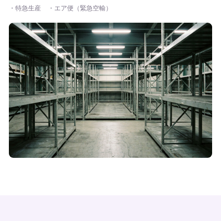
・特急生産
・エア便（緊急空輸）