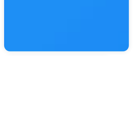
テクノロジーで世界をつくる
我々はテクノロジーを活用し、新しい世界を ”つくり” ます。
”つくる” というのは、既存の枠組みの単なるアップデートでは
ありません。
最新のテクノロジーレベルに即した新しい世界を提供すること
です。
歴史的に見ても、テクノロジーとそれを活用する人たちの挑戦
は、世界を大きく変えてきました。