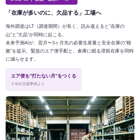
「在庫が多いのに、欠品する」工場へ
海外調達はLT（調達期間）が長く、読み違えると"在庫の
山"と"欠品"が同時に起こる。
未来予測AIが、翌月〜3ヶ月先の必要生産量と安全在庫の"根
拠"を提示。緊急のエア便手配と、倉庫に眠る滞留在庫を同時
に減らせます。
エア便を"打たない月"をつくる
※当社支援事例より