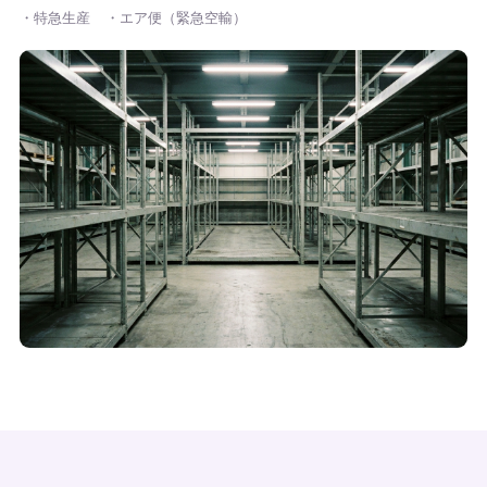
・特急生産
・エア便（緊急空輸）