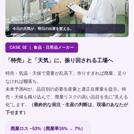
今日の天気が、明日の出荷を変える。
CASE 02 ｜ 食品・日用品メーカー
「特売」と「天気」に、振り回される工場へ
特売・気温・天候で需要が乱高下。作りすぎれば廃棄、足り
なければ棚落ち。
未来予測AIが、品目別の必要生産量と適正在庫量を提示。特
売・天候も織り込んで、廃棄リスクの高い品目を先に"見える
化"します。
（最終的な発注・生産の判断は、現場のあなたが
下せます）
廃棄ロス −53%（廃棄率15% → 7%）