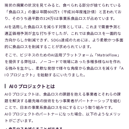
現状の廃棄の状況を見てみると、食べられる部分が捨てられている
「食品ロス」の量は年間600万t（平成30年度推計値）と言われてお
り、そのうち過半数の324万tは事業系食品ロスが占めています。
AIを活用した食品ロスを減らす対策としては、これまで需要予測と
適正価格予測が主な打ち手でしたが、これでは食品ロスを一面的な
方向からしか削減できず、SDGs達成のためには、より柔軟かつ多面
的に食品ロスを削減することが求められています。
そこで、ビジネスのためのAI活用プラットフォーム「MatrixFlow」
を提供する弊社は、ノーコードで現場にあった多種多様なAIを作れ
る強みを生かし、柔軟な発想で様々な角度から食品ロスを減らす「A
I０プロジェクト」を始動するにいたりました。
AI０プロジェクトとは
AI０プロジェクトは、食品ロスの課題を抱える事業者とそれらの課
題を解決する最先端の技術をもつ事業者がパートナーシップを組む
ことで、日本の事業系食品ロスを0にするという取り組みです。
AI０プロジェクトのパートナーになった場合、以下のようなメリッ
トがございます。
・食品ロスを減らすことができる