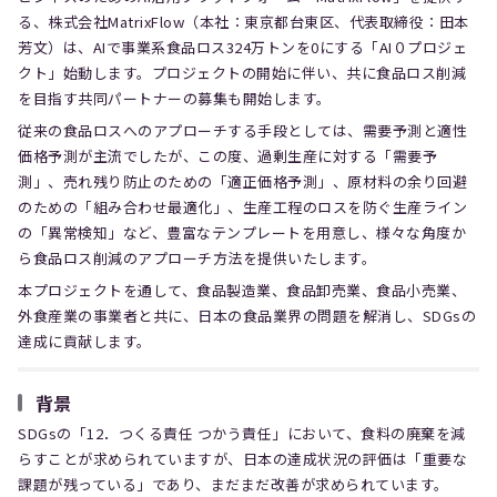
る、株式会社MatrixFlow（本社：東京都台東区、代表取締役：田本
芳文）は、AIで事業系食品ロス324万トンを0にする「AI０プロジェ
クト」始動します。プロジェクトの開始に伴い、共に食品ロス削減
を目指す共同パートナーの募集も開始します。
従来の食品ロスへのアプローチする手段としては、需要予測と適性
価格予測が主流でしたが、この度、過剰生産に対する「需要予
測」、売れ残り防止のための「適正価格予測」、原材料の余り回避
のための「組み合わせ最適化」、生産工程のロスを防ぐ生産ライン
の「異常検知」など、豊富なテンプレートを用意し、様々な角度か
ら食品ロス削減のアプローチ方法を提供いたします。
本プロジェクトを通して、食品製造業、食品卸売業、食品小売業、
外食産業の事業者と共に、日本の食品業界の問題を解消し、SDGsの
達成に貢献します。
背景
SDGsの「12．つくる責任 つかう責任」において、食料の廃棄を減
らすことが求められていますが、日本の達成状況の評価は「重要な
課題が残っている」であり、まだまだ改善が求められています。