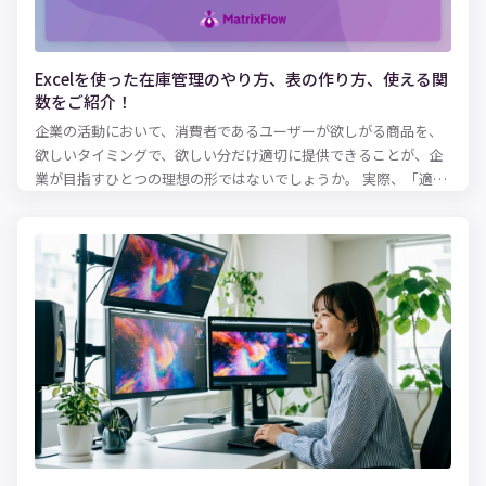
Excelを使った在庫管理のやり方、表の作り方、使える関
数をご紹介！
企業の活動において、消費者であるユーザーが欲しがる商品を、
欲しいタイミングで、欲しい分だけ適切に提供できることが、企
業が目指すひとつの理想の形ではないでしょうか。 実際、「適正
な在庫水準とは何か？」という問いにパーフェクトに答えるのは
難しいとはいえ、ある程度の健全な在庫水準を保ち、欠品を防止
に務めるのは、およそ商品を扱う企業にとっては共通の使命とも
いえるのでしょう。 適性な在庫水準を保つために必要となるのが
在庫管理表です。 実際に、紙での在庫管理をしていることも少な
くないと思いますが、扱う商品などのアイテム数が多い場合、紙
の在庫管理表では管理しきれなくなる可能性も出てきます。そこ
で便利でかつ的確な在庫管理を可能にするのが、Excelです。 本記
事では、Excelを活用した在庫管理の方法について、在庫管理のや
り方、表の作り方、使える関数をまとめてご紹介します！