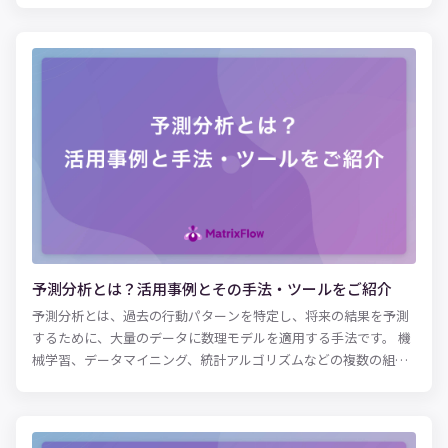
コミュニケーターは顧客からの入電に応じてオペレーションの対
応をするため、実際の入電数よりも多くのコミュニケーターを配
置すると、対応がなく待ち状態のコミュニケーターが増えて、不
要な人件費の増加に繋がります。また、逆に配置人数が少ないと
呼び出し中でつながらないなどのクレームの要因になりかねませ
ん。適正な人員をコンタクトセンターに配置することで、十分な
顧客満足度が提供できる状態でオペレーションを行っていること
が理想です。今回は、Excelを活用したコール予測、AI（人工知
能）による機械学習を用いた時系列分析で、コール予測を実現す
る方法をご紹介します。
予測分析とは？活用事例とその手法・ツールをご紹介
予測分析とは、過去の行動パターンを特定し、将来の結果を予測
するために、大量のデータに数理モデルを適用する手法です。 機
械学習、データマイニング、統計アルゴリズムなどの複数の組み
合わせがもたらす「予測的手法」により、予測分析ツールは、単
純な相関付け以上の機能を実装できます。ビジネス分野では、予
測分析が以下に示すようなさまざまな用途に利活用されていま
す。 ・需要と供給のより正確な予測コンピューターネットワーク