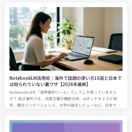
NotebookLM活用術｜海外で話題の使い方10選と日本で
は知られていない裏ワザ【2026年最新】
NotebookLMを「音声要約ツール」としてしか使っていません
か？ 実は海外では、法律文書の横断分析、AIポッドキャスト制
作、競合インテリジェンス、大学の論文レビューなど、日本では
まだ知られていない驚きの活用法が広がっています。2026年3月
にはCinematic Video Overviewsも登場。この記事では、英語圏
の最新事例・パワーユーザーの裏ワザ・知っておくべき落とし穴
まで、日本語記事では読めない情報を徹底解説します。