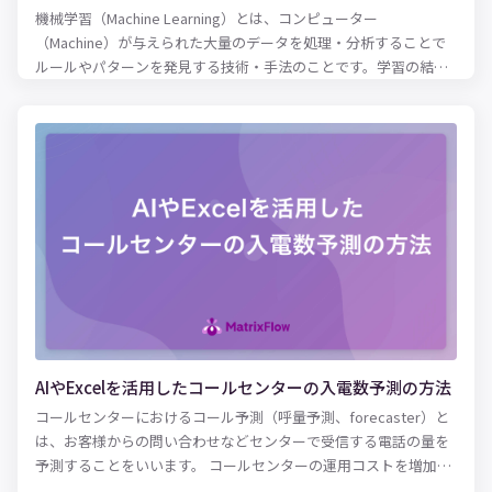
機械学習（Machine Learning）とは、コンピューター
（Machine）が与えられた大量のデータを処理・分析することで
ルールやパターンを発見する技術・手法のことです。学習の結果
明らかになったルール・パターンを現状に当てはめることで、精
度の高い将来予測が可能となります。 高度なコンピューターを使
用することで、人間の脳では処理しきれない複雑な要素を加味し
た分析・学習が可能となりました。その結果、近年ではさまざま
な領域において人間による作業の精度向上・効率化に役立てられ
ています。自動運転や医療、人間の購買行動の分析など、さまざ
まなビジネス領域で機械学習が実用化されており、今後のマーケ
ットで生き残っていくためには必須の技術になりつつあるといえ
るでしょう。 本記事では、機械学習（ML）の概要やメリット、種
類に加え、業種別・課題別の活用例を紹介します。実際に取り入
れる際の作業フローも紹介しているので、機械学習の活用に興味
がある方はぜひ参考にしてみてください。
AIやExcelを活用したコールセンターの入電数予測の方法
コールセンターにおけるコール予測（呼量予測、forecaster）と
は、お客様からの問い合わせなどセンターで受信する電話の量を
予測することをいいます。 コールセンターの運用コストを増加さ
せる要因のうち大きなものが、コミュニケーターの人件費です。