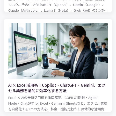
ており、その中でもChatGPT（OpenAI）、Gemini（Google）、
Claude（Anthropic）、Llama 3（Meta）、Grok（xAI）の5つのモ
デルは注目されています。本記事では、これらのモデルを以下の
ポイントで比較します。
AI × Excel活用術！Copilot・ChatGPT・Gemini、エク
セル業務を劇的に効率化する方法
Excel × AIの最新活用術を徹底解説。COPILOT関数・Agent
Mode・ChatGPT for Excel・Gemini in Sheetsなど、エクセル業務
を自動化する3つの方法を、料金・機能比較から具体的な活用例ま
で紹介します。