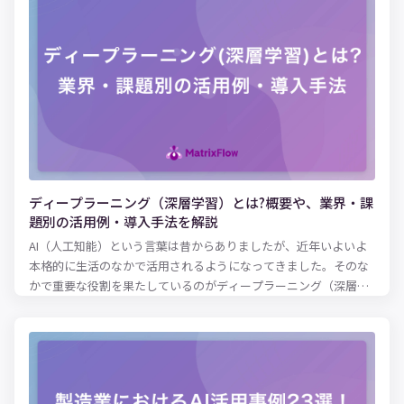
に悪影響を及ぼす脅威と潜在的問題の特定 ・保険サービスや金融
サービスにおけるセキュリティリスクの低減 ・クレジットカード
詐欺のリアルタイム検出 予測分析機能を組み込んだソフトウェア
が増えつつあり、これはあらゆる規模の組織体でユーザーにとっ
て身近なものになっています。予測分析はデータサイエンスや高
度な分析に関する訓練を受けていないエンドユーザーにも実務上
の価値をもたらします。これは、まさにすべてのユーザーが恩恵
を受ける機会を提供することに値します。この概念を「データの
民主化」と呼びます。誰もがデータを利用してより良い意思決定
を下せるように、組織全体でデータを誰もが利用できるようにす
ディープラーニング（深層学習）とは?概要や、業界・課
るという概念です。 本記事では、予測分析がなぜ重要なのか、予
題別の活用例・導入手法を解説
測分析の実活用例、予測分析の手法、機械学習やデータマイニン
AI（人工知能）という言葉は昔からありましたが、近年いよいよ
グなどの他のテクノロジーとの関係、モデルの役割、予測分析を
本格的に生活のなかで活用されるようになってきました。そのな
始めるにあたってのヒントについてご紹介します。
かで重要な役割を果たしているのがディープラーニング（深層学
習）です。従来は機械に任せるのが難しかったケースにも対応で
きるようになり、さまざまな形で日常生活やビジネスに変革をも
たらしています。 しかし、ディープラーニングがどのような仕組
みなのか、具体的に理解している方は少ないでしょう。本記事で
は、ディープラーニング（深層学習）の仕組みや、AI・機械学習