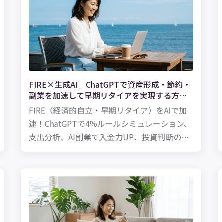
FIRE×生成AI｜ChatGPTで資産形成・節約・
副業を加速して早期リタイアを実現する方法
【2026年版】
FIRE（経済的自立・早期リタイア）をAIで加
速！ChatGPTで4%ルールシミュレーション、
支出分析、AI副業で入金力UP、投資判断のセ
カンドオピニオンまで。FIREを目指す人のた
めのAI活用完全ガイド。