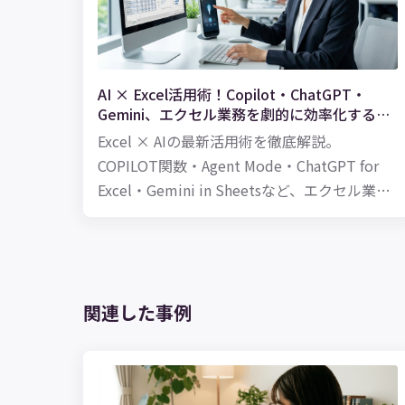
となるのが在庫管理表です。 実際に、紙での
在庫管理をしていることも少なくないと思い
ますが、扱う商品などのアイテム数が多い場
AI × Excel活用術！Copilot・ChatGPT・
合、紙の在庫管理表では管理しきれなくなる
Gemini、エクセル業務を劇的に効率化する方
可能性も出てきます。そこで便利でかつ的確
法
Excel × AIの最新活用術を徹底解説。
な在庫管理を可能にするのが、Excelです。 本
COPILOT関数・Agent Mode・ChatGPT for
記事では、Excelを活用した在庫管理の方法に
Excel・Gemini in Sheetsなど、エクセル業務
ついて、在庫管理のやり方、表の作り方、使
を自動化する3つの方法を、料金・機能比較か
える関数をまとめてご紹介します！
ら具体的な活用例まで紹介します。
関連した事例