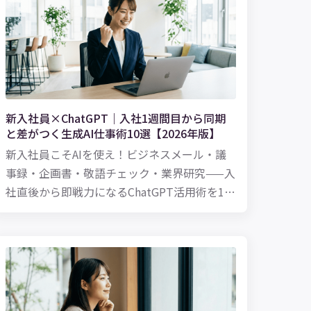
新入社員×ChatGPT｜入社1週間目から同期
と差がつく生成AI仕事術10選【2026年版】
新入社員こそAIを使え！ビジネスメール・議
事録・企画書・敬語チェック・業界研究——入
社直後から即戦力になるChatGPT活用術を10
個厳選。先輩に聞けない「今さら質問」もAI
なら何度でもOKです。