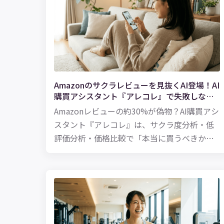
Amazonのサクラレビューを見抜くAI登場！AI
購買アシスタント『アレコレ』で失敗しない
買い物を
Amazonレビューの約30%が偽物？AI購買アシ
スタント『アレコレ』は、サクラ度分析・低
評価分析・価格比較で「本当に買うべきか」
をAIが判断。4人のAI店員があなたの買い物を
サポートします。