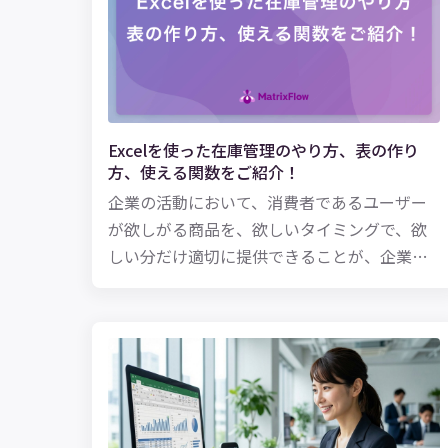
Excelを使った在庫管理のやり方、表の作り
方、使える関数をご紹介！
企業の活動において、消費者であるユーザー
が欲しがる商品を、欲しいタイミングで、欲
しい分だけ適切に提供できることが、企業が
目指すひとつの理想の形ではないでしょう
か。 実際、「適正な在庫水準とは何か？」と
いう問いにパーフェクトに答えるのは難しい
とはいえ、ある程度の健全な在庫水準を保
ち、欠品を防止に務めるのは、およそ商品を
扱う企業にとっては共通の使命ともいえるの
でしょう。 適性な在庫水準を保つために必要