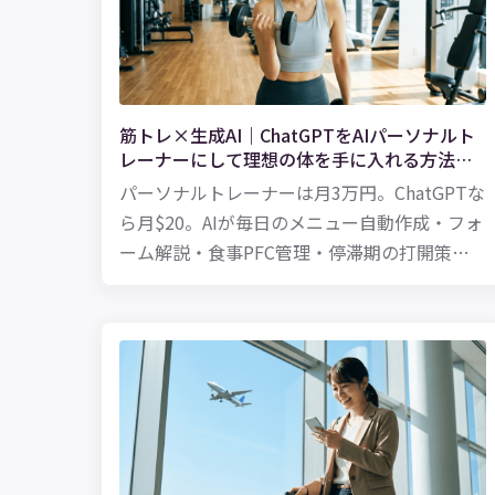
筋トレ×生成AI｜ChatGPTをAIパーソナルト
レーナーにして理想の体を手に入れる方法
【2026年版】
パーソナルトレーナーは月3万円。ChatGPTな
ら月$20。AIが毎日のメニュー自動作成・フォ
ーム解説・食事PFC管理・停滞期の打開策ま
で担当。筋トレ初心者から上級者まで使える
プロンプト付き完全ガイド。