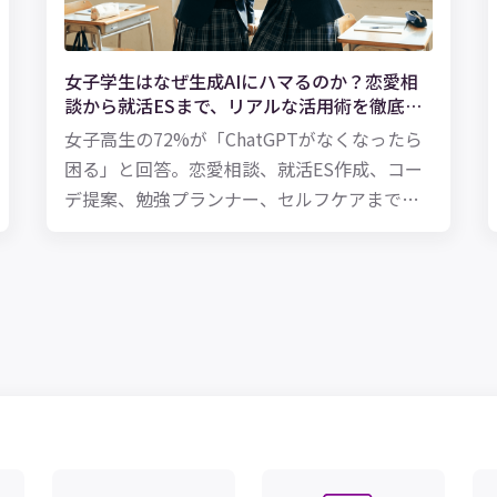
女子学生はなぜ生成AIにハマるのか？恋愛相
談から就活ESまで、リアルな活用術を徹底解
説【2026年版】
女子高生の72%が「ChatGPTがなくなったら
困る」と回答。恋愛相談、就活ES作成、コー
デ提案、勉強プランナー、セルフケアまで——
Z世代女子のリアルなAI活用術を日本と海外の
事例で徹底解説します。