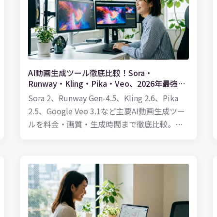
AI動画生成ツール徹底比較！Sora・
Runway・Kling・Pika・Veo、2026年最強は
どれ？
Sora 2、Runway Gen-4.5、Kling 2.6、Pika
2.5、Google Veo 3.1など主要AI動画生成ツー
ルを料金・画質・生成時間まで徹底比較。無
料プランの有無や商用利用、日本語対応ま
で、2026年に動画制作を始めるならどのツー
ルを選ぶべきかわかりやすく解説します。