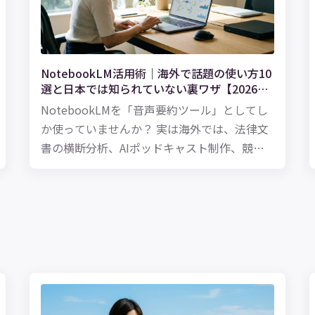
NotebookLM活用術｜海外で話題の使い方10
選と日本では知られていない裏ワザ【2026年
最新】
NotebookLMを「音声要約ツール」としてし
か使っていませんか？ 実は海外では、法律文
書の横断分析、AIポッドキャスト制作、競合
インテリジェンス、大学の論文レビューな
ど、日本ではまだ知られていない驚きの活用
法が広がっています。2026年3月には
Cinematic Video Overviewsも登場。この記事
では、英語圏の最新事例・パワーユーザーの
裏ワザ・知っておくべき落とし穴まで、日本
語記事では読めない情報を徹底解説します。