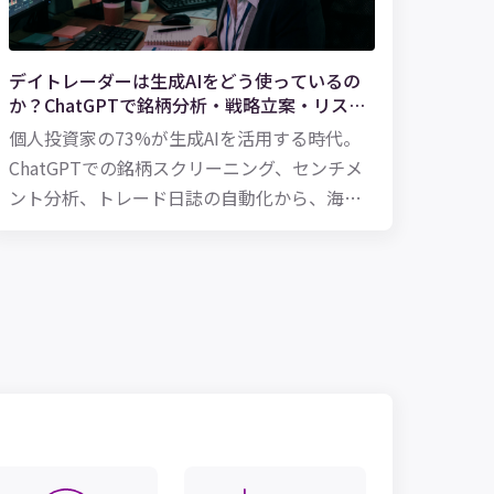
デイトレーダーは生成AIをどう使っているの
か？ChatGPTで銘柄分析・戦略立案・リスク
管理【2026年版】
個人投資家の73%が生成AIを活用する時代。
ChatGPTでの銘柄スクリーニング、センチメ
ント分析、トレード日誌の自動化から、海外
トレーダーの実践プロンプトまで。デイトレ
ード×AIの最前線を徹底解説します。