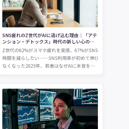
SNS疲れのZ世代がAIに逃げ込む理由｜「アテ
ンション・デトックス」時代の新しい心の居
場所【2026年版】
Z世代の62%がスマホ疲れを実感、67%がSNS
時間を減らしたい——SNS利用率が初めて伸び
なくなった2025年、若者はなぜAIに本音を話
し始めたのか。SHIBUYA109 lab.調査データ
で読み解きます。