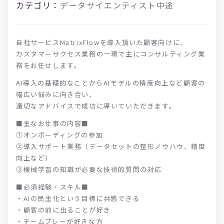
カテゴリ：
データサイエンティスト
中途
自社サービスMatrixFlowを導入頂いた顧客向けに、
カスタマーサクセス業務の一環で主にコンサルティング業
務をお任せします。
AI導入の基礎的なことからAIモデルの精度向上など顧客の
幅広い悩みに向き合い、
適切なアドバイスで成功に導いていただきます。
■主なお仕事の内容■
①オンボーディングの参加
②導入サポート業務（データセットの整形ノウハウ、精度
向上など）
③機械学習の知識が必要な技術的質問の対応
■必須経験・スキル■
・AIの民主化という目標に共感できる
・顧客の前に出ることが好き
・チームプレーが好きな方