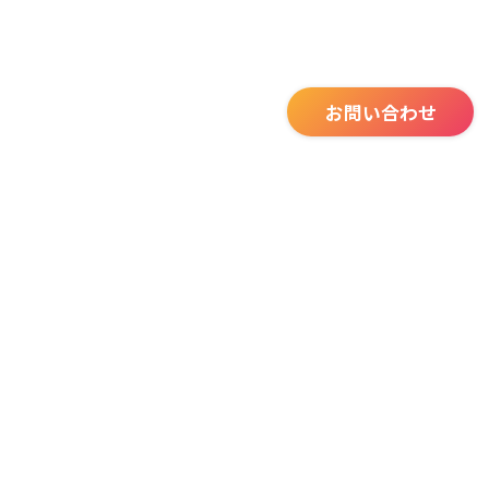
お問い合わせ
AI開発を取り巻く数々の問題
AI開発を「外注業者任せ」にしていませんか？
AI開発を外注する場合、PoC（プルーフ・オブ・コンセプト）と呼ばれる
トライアルで終了するケースや、「外注業者任せ」になり、社内にAI開
発・活用に関するノウハウが蓄積されないケースが多くみられます。
あなたのビジネスに寄り添ったAIを作れていますか？
AIベンダーはあなたのビジネスに関する知識を有していません。
最適化されたAIを作るためには、そのビジネスに関する知識が必要不可欠
です。
そしてその知識の共有には多大なコミュニケーションコストがかかりま
す。