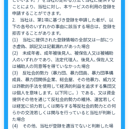
ことにより、当社に対し、本サービスの利用の登録を
申請することができます。
2. 当社は、第1項に基づき登録を申請した者が、以
下の各号のいずれかの事由に該当する場合は、登録を
拒否することがあります。
(1) 当社に提供された登録情報の全部又は一部につ
き虚偽、誤記又は記載漏れがあった場合
(2) 未成年者、成年被後見人、被保佐人又は被補助
人のいずれかであり、法定代理人、後見人､保佐人又
は補助人の同意等を得ていなかった場合
(3) 反社会的勢力（暴力団、暴力団員、暴力団準構
成員、暴力団関係企業、総会屋、その他暴力、威力又
は詐欺的手法を使用して経済的利益を追求する集団又
は個人を意味します。以下同じ。）である、又は資金
提供その他を通じて反社会的勢力の維持、運営若しく
は経営に協力若しくは関与する等反社会的勢力との何
らかの交流若しくは関与を行っていると当社が判断し
た場合
(4) その他、当社が登録を適当でないと判断した場