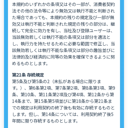
本規約のいずれかの条項又はその一部が、消費者契約
法その他の法令等により無効又は執行不能と判断され
た場合であっても、本規約の残りの規定及び一部が無
効又は執行不能と判断された規定の残りの部分は、継
続して完全に効力を有し、当社及び登録ユーザーは、
当該無効若しくは執行不能の条項又は部分を適法と
し、執行力を持たせるために必要な範囲で修正し、当
該無効若しくは執行不能な条項又は部分の趣旨並びに
法律的及び経済的に同等の効果を確保できるように努
めるものとします。
第21条 存続規定
第5条及び第5条の2（未払がある場合に限りま
す。）、第6条第2項、第7条第2項、第8条第3項、第9
条、第10条、第11条第2項及び第4項、第12条から第
14条まで、第15条第5項並びに第18条から第21条ま
での規定は利用契約の終了後も有効に存続するものと
します。但し、第14条については、利用契約終了後5
年間に限り存続するものとします。