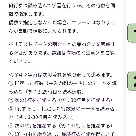
何行ずつ読み込んで学習を行うか、その行数を
偶
数
で指定します。
偶数で指定しなかった場合、エラーにはなりませ
んが自動で偶数に丸められます。
※「テストデータの割合」との兼ね合いを考慮す
る必要があります。詳細は次項の＜注意＞をご覧
ください。
＜参考＞学習は次の流れを繰り返して進みます。
① 指定した行数（＝入力列の長さ）のデータを読
み込む（例：2-29行目を読み込む）
② 次の1行を推論する（例：30行目を推論する）
③ 1行ずらし、指定した行数分のデータを読み込
む（例：3-30行目を読み込む）
④ 次の1行を推論する（例：31行目を推論する）
⑤ (3)～(4)を繰り返し、最終行の推論が得たい予