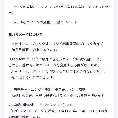
データの周期、トレンド、変化点を自動で検知（デフォルト設
定）
あらゆるパターンの変化に自動でフィット
■パラメータについて
［TrendFlow］ブロックは、レシピ編集画面のブロックタイプ
「時系列解析」の中にあります。
TrendFlowブロックで設定できるパラメータは次の通りです。
しかし、基本的にはパラメータを変更する必要がないため、
［TrendFlow］ブロックをつなげるだけで未来予測を行うAIモデ
ルを作成することができます。
1．自動チューニング：無効（デフォルト）／有効
［有効］のとき、自動で最適なパラメーターの探索を行います。
2．自動周期設定：ON（デフォルト）／OFF
［ON］のとき、データを解析して自動で1年、1週、1日いずれか
の周期を設定します。