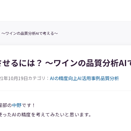
 〜ワインの品質分析AIで考える〜
させるには？ 〜ワインの品質分析AI
1年10月19日
AIの精度向上
AI活用事例
品質分析
カテゴリ：
広報部の
中野
です！
析に使ったAIの精度を考えてみたいと思います。