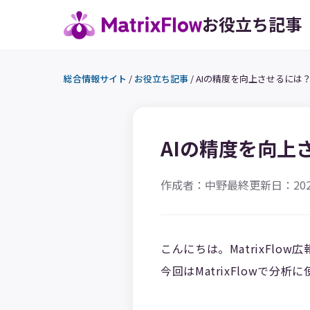
お役立ち記事
総合情報サイト
/
お役立ち記事
/
AIの精度を向上させるには？
AIの精度を向上
作成者：中野
最終更新日：202
こんにちは。MatrixFlow
今回はMatrixFlowで分