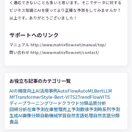
く適応できないことも多いと思います。そこでデータに対する
ビジネス知識とAIを使ってより正確な予測をしてみませんか？
以上です。ありがとうございました！
サポートへのリンク
マニュアル http://www.matrixflow.net/manual/top/
問い合わせ http://www.matrixflow.net/contact/
お役立ち記事のカテゴリ一覧
AIの精度向上
AI活用事例
AutoFlow
AutoML
Bert
LLM
MfTransformer
Style-Bert-VITS2
TrendFlow
VITS
ディープラーニング
ワードクラウド
分類
品質分析
回帰分析
在庫予測
在庫管理
売上予測
数値予測
時系列予測
生成AI
画像分類
自動機械学習
自然言語処理
自然言語分類
食品