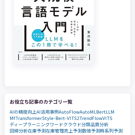
お役立ち記事のカテゴリ一覧
AIの精度向上
AI活用事例
AutoFlow
AutoML
Bert
LLM
MfTransformer
Style-Bert-VITS2
TrendFlow
VITS
ディープラーニング
ワードクラウド
分類
品質分析
回帰分析
在庫予測
在庫管理
売上予測
数値予測
時系列予測