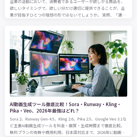
企業の活動において、消費者であるユーザーが欲しがる商品を、
欲しいタイミングで、欲しい分だけ適切に提供できることが、企
業が目指すひとつの理想の形ではないでしょうか。 実際、「適正
な在庫水準とは何か？」という問いにパーフェクトに答えるのは
難しいとはいえ、ある程度の健全な在庫水準を保ち、欠品を防止
に務めるのは、およそ商品を扱う企業にとっては共通の使命とも
いえるのでしょう。 適性な在庫水準を保つために必要となるのが
在庫管理表です。 実際に、紙での在庫管理をしていることも少な
くないと思いますが、扱う商品などのアイテム数が多い場合、紙
の在庫管理表では管理しきれなくなる可能性も出てきます。そこ
で便利でかつ的確な在庫管理を可能にするのが、Excelです。 本記
事では、Excelを活用した在庫管理の方法について、在庫管理のや
り方、表の作り方、使える関数をまとめてご紹介します！
AI動画生成ツール徹底比較！Sora・Runway・Kling・
Pika・Veo、2026年最強はどれ？
Sora 2、Runway Gen-4.5、Kling 2.6、Pika 2.5、Google Veo 3.1な
ど主要AI動画生成ツールを料金・画質・生成時間まで徹底比較。
無料プランの有無や商用利用、日本語対応まで、2026年に動画制