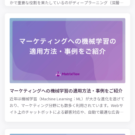
かで重要な役割を果たしているのがディープラーニング（深層学
習）です。従来は機械に任せるのが難しかったケースにも対応で
きるようになり、さまざまな形で日常生活やビジネスに変革をも
たらしています。 しかし、ディープラーニングがどのような仕組
みなのか、具体的に理解している方は少ないでしょう。本記事で
は、ディープラーニング（深層学習）の仕組みや、AI・機械学習
との違い、さらに業種別のビジネスへの活用例を紹介します。 デ
ィープラーニングを事業活動に活かしたいとお考えの経営者・事
業担当者の方は、ぜひ参考にしてみてください。
マーケティングへの機械学習の適用方法・事例をご紹介
近年は機械学習（Machine Learning：ML）が大きな進化を遂げて
おり、マーケティング分野にも数多く利用されています。Webサ
イト上のチャットボットによる顧客対応や、自動で最適な広告枠
を入札するプログラマティックバイイングなど、従来は人手で行
なっていた作業や、人では対応しきれなかった領域に機械学習が
活用されているのです。 また、日常生活においてもほとんどのス