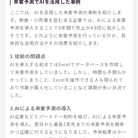
来客予測でAIを活用した事例
ここでは、AIを活用した来客予測の事例を紹介しま
す。飲食・小売業を営むある企業では、AIによる来客
予測を導入することで6年間で売上が4.8倍に拡大した
そうです。どのように来客予測を行っているのか、具
体的な活用方法やその効果を紹介します。
1.従前の問題点
AIを導入する前まではExcelでデータベースを作成し
て来客予測をしていました。しかし、時間も手間もか
かってしまうこと、Excelを操作できる人も限られて
おり作業が属人化していることなど課題が多い状況で
した。
2.AIによる来客予測の導入
AI企業などとパートナー契約を結び、AIによる来客予
測を導入。翌日から最長1年先までの来客予測を簡単
かつ正確に行えるようになりました。予測結果はホー