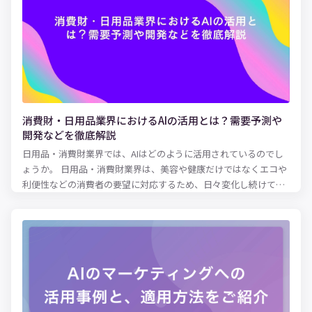
消費財・日用品業界におけるAIの活用とは？需要予測や
開発などを徹底解説
日用品・消費財業界では、AIはどのように活用されているのでし
ょうか。 日用品・消費財業界は、美容や健康だけではなくエコや
利便性などの消費者の要望に対応するため、日々変化し続けてい
ます。変化を継続することで消費者を引きつけ、売上を維持し他
社に負けないようにしているのです。 AIの活用はこのような日用
品・消費財企業の変化には欠かせません。AIを活用して消費者行
動や購買習慣を分析することで、研究開発や商品企画、広告宣
伝、D2Cを実施しています。また、需要予測においても従来の方
法からAIの活用へと移り、最高水準の予測値で消費者の要望に対
応しようと努めているのです。 当記事では日用品・消費財業界の
AIの活用事例をふまえながらまとめました。ぜひ最後までご覧く