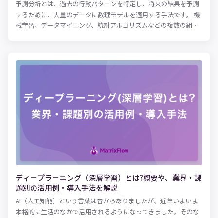
予測分析とは、過去の行動パターンを特定し、将来の結果を予測
するために、大量のデータに数理モデルを適用する手法です。 機
械学習、データマイニング、統計アルゴリズムなどの複数の組み
合わせがもたらす「予測的手法」により、予測分析ツールは、単
純な相関付け以上の機能を実装できます。ビジネス分野では、予
測分析が以下に示すようなさまざまな用途に利活用されていま
す。 ・需要と供給のより正確な予測コンピューターネットワーク
に悪影響を及ぼす脅威と潜在的問題の特定 ・保険サービスや金融
サービスにおけるセキュリティリスクの低減 ・クレジットカード
詐欺のリアルタイム検出 予測分析機能を組み込んだソフトウェア
が増えつつあり、これはあらゆる規模の組織体でユーザーにとっ
て身近なものになっています。予測分析はデータサイエンスや高
度な分析に関する訓練を受けていないエンドユーザーにも実務上
の価値をもたらします。これは、まさにすべてのユーザーが恩恵
を受ける機会を提供することに値します。この概念を「データの
民主化」と呼びます。誰もがデータを利用してより良い意思決定
を下せるように、組織全体でデータを誰もが利用できるようにす
ディープラーニング（深層学習）とは?概要や、業界・課
るという概念です。 本記事では、予測分析がなぜ重要なのか、予
題別の活用例・導入手法を解説
測分析の実活用例、予測分析の手法、機械学習やデータマイニン
AI（人工知能）という言葉は昔からありましたが、近年いよいよ
グなどの他のテクノロジーとの関係、モデルの役割、予測分析を
本格的に生活のなかで活用されるようになってきました。そのな
始めるにあたってのヒントについてご紹介します。