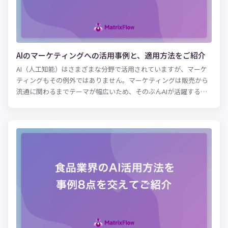
ださい。
AIのマーケティングへの活用事例と、適用方法をご紹介
AI（人工知能）はさまざまな分野で活用されていますが、マーケ
ティングもその例外ではありません。マーケティングは販売から
流通に関わるまでテーマが幅広いため、そのぶんAIが活躍する領
域も多様です。 たとえば広告という領域だけでも、宣伝用のコピ
ーを自動で作成するAI、掲載用のコンテンツ（クリエイティブ）
を自動で最適化するAI、広告代理店において媒体社から広告枠を
購入するメディアバイイングを自動化するAIなどが挙げられま
す。また、インターネット検索からの集客を目指すSEO対策をサ
ポートするAIも登場しました。 本記事では、日本国内や海外の事
例をもとに、マーケティングの分野でAIがどのように活用されて
いるのか、その成功事例とポイントを紹介します。 AIが台頭した
ことにより、これまで人手で行なっていたさまざまな業務が機械
に代替されると懸念する声があります。しかし、マーケティング
においては日常的なルーティン業務をAIが代替してくれることに
より、本来のクリエイティブな仕事に集中できるというメリット