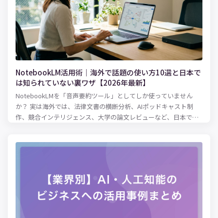
NotebookLM活用術｜海外で話題の使い方10選と日本で
は知られていない裏ワザ【2026年最新】
NotebookLMを「音声要約ツール」としてしか使っていません
か？ 実は海外では、法律文書の横断分析、AIポッドキャスト制
作、競合インテリジェンス、大学の論文レビューなど、日本では
まだ知られていない驚きの活用法が広がっています。2026年3月
にはCinematic Video Overviewsも登場。この記事では、英語圏
の最新事例・パワーユーザーの裏ワザ・知っておくべき落とし穴
まで、日本語記事では読めない情報を徹底解説します。