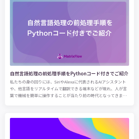
マートフォンには音声アシスタント機能が搭載されています。文
字を入力せず音声認識によって調べものをする人も増えており、
今後はAI音声アシスタントがマーケティングに直結してくる可能
性は高いでしょう。 AIや機械学習のマーケットは飛躍的な成長を
遂げており、生活や仕事において活躍する機会が増えています。
つまり今後のマーケティングにおいては、機械学習をいかに活用
できるかが大きなカギを握ります。 本記事では、機械学習をマー
ケティングに適用する方法や実際の活用事例を紹介します。今後
マーケターの仕事がどのように変化していくのか、押さえておき
たい方はぜひ参考にしてみてください。
自然言語処理の前処理手順をPythonコード付きでご紹介
私たちの身の回りには、SiriやAlexaに代表されるAIアシスタント
や、他言語をリアルタイムで翻訳できる端末などが現れ、人が言
葉で機械を簡単に操作することが当たり前の時代となってきまし
た。 その背景として、「自然言語処理（Natural Language
Processing）」と呼ばれる技術が確立しつつある点が重要です。
この記事では、自然言語処理の概要や仕組みを詳しく解説し、
Pythonを活用した自然言語処理の前処理を行う方法を紹介しま
す。