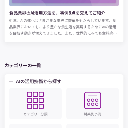
が大きいでしょう。 現代のマーケターは、ツールを用いたさまざ
まな広告キャンペーンの分析や企画、関連部署との調整などに忙
食品業界のAI活用方法を、事例8点を交えてご紹介
殺されがちです。結果として、他社と差別化するためのアイデア
近年、AIの進化はさまざまな業界に変革をもたらしています。食
出しなどに割く時間がなかなか取れず、成果につながらないとい
品業界においても、より豊かな食生活を実現するためにAIの活用
う企業・部署は多いのではないでしょうか。 AIの導入によって
を目指す動きが増えてきました。また、世界的にみても食料廃棄
日々のマーケティング業務を一部自動化できれば、これまで単調
率の高さは大きな問題となっており、食品企業が果たす社会的な
な作業に使っていた時間をクリエイティブな業務に割けるはずで
役割についても注目度が高まっています。 今回は、食品業界にお
す。AIをうまく活用することが、現代のマーケターが成果を残す
けるAIの活用方法について、8つの事例を挙げながら解説します。
ためのヒントになるかもしれません。
食品業界が抱える課題を解決するヒントとなりうる領域なので、
カテゴリーの一覧
是非参考にしてください。
AIの活用技術から探す
カテゴリー分類
時系列予測