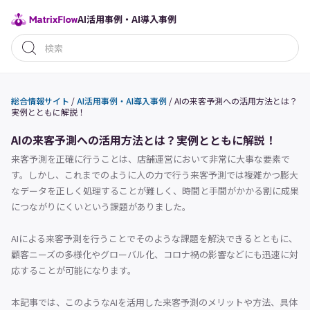
AI活用事例・AI導入事例
総合情報サイト
/
AI活用事例・AI導入事例
/
AIの来客予測への活用方法とは？
実例とともに解説！
AIの来客予測への活用方法とは？実例とともに解説！
来客予測を正確に行うことは、店舗運営において非常に大事な要素で
す。しかし、これまでのように人の力で行う来客予測では複雑かつ膨大
なデータを正しく処理することが難しく、時間と手間がかかる割に成果
につながりにくいという課題がありました。
AIによる来客予測を行うことでそのような課題を解決できるとともに、
顧客ニーズの多様化やグローバル化、コロナ禍の影響などにも迅速に対
応することが可能になります。
本記事では、このようなAIを活用した来客予測のメリットや方法、具体