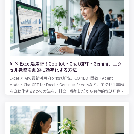
AI × Excel活用術！Copilot・ChatGPT・Gemini、エク
セル業務を劇的に効率化する方法
Excel × AIの最新活用術を徹底解説。COPILOT関数・Agent
Mode・ChatGPT for Excel・Gemini in Sheetsなど、エクセル業務
を自動化する3つの方法を、料金・機能比較から具体的な活用例ま
で紹介します。