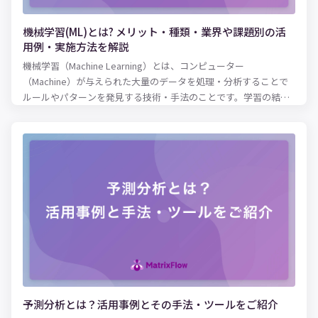
機械学習(ML)とは? メリット・種類・業界や課題別の活
用例・実施方法を解説
機械学習（Machine Learning）とは、コンピューター
（Machine）が与えられた大量のデータを処理・分析することで
ルールやパターンを発見する技術・手法のことです。学習の結果
明らかになったルール・パターンを現状に当てはめることで、精
度の高い将来予測が可能となります。 高度なコンピューターを使
用することで、人間の脳では処理しきれない複雑な要素を加味し
た分析・学習が可能となりました。その結果、近年ではさまざま
な領域において人間による作業の精度向上・効率化に役立てられ
ています。自動運転や医療、人間の購買行動の分析など、さまざ
まなビジネス領域で機械学習が実用化されており、今後のマーケ
ットで生き残っていくためには必須の技術になりつつあるといえ
るでしょう。 本記事では、機械学習（ML）の概要やメリット、種
類に加え、業種別・課題別の活用例を紹介します。実際に取り入
れる際の作業フローも紹介しているので、機械学習の活用に興味
がある方はぜひ参考にしてみてください。
予測分析とは？活用事例とその手法・ツールをご紹介