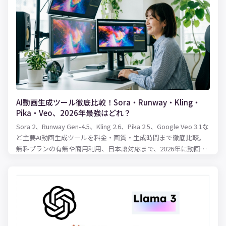
在庫管理表です。 実際に、紙での在庫管理をしていることも少な
くないと思いますが、扱う商品などのアイテム数が多い場合、紙
の在庫管理表では管理しきれなくなる可能性も出てきます。そこ
で便利でかつ的確な在庫管理を可能にするのが、Excelです。 本記
事では、Excelを活用した在庫管理の方法について、在庫管理のや
り方、表の作り方、使える関数をまとめてご紹介します！
AI動画生成ツール徹底比較！Sora・Runway・Kling・
Pika・Veo、2026年最強はどれ？
Sora 2、Runway Gen-4.5、Kling 2.6、Pika 2.5、Google Veo 3.1な
ど主要AI動画生成ツールを料金・画質・生成時間まで徹底比較。
無料プランの有無や商用利用、日本語対応まで、2026年に動画制
作を始めるならどのツールを選ぶべきかわかりやすく解説しま
す。