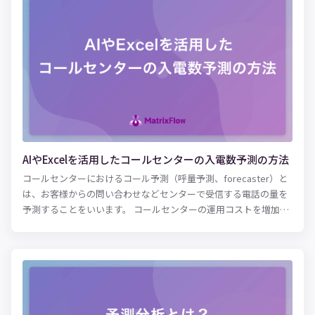
用することで、人間の脳では処理しきれない複雑な要素を加味し
た分析・学習が可能となりました。その結果、近年ではさまざま
な領域において人間による作業の精度向上・効率化に役立てられ
ています。自動運転や医療、人間の購買行動の分析など、さまざ
まなビジネス領域で機械学習が実用化されており、今後のマーケ
ットで生き残っていくためには必須の技術になりつつあるといえ
るでしょう。 本記事では、機械学習（ML）の概要やメリット、種
類に加え、業種別・課題別の活用例を紹介します。実際に取り入
れる際の作業フローも紹介しているので、機械学習の活用に興味
がある方はぜひ参考にしてみてください。
AIやExcelを活用したコールセンターの入電数予測の方法
コールセンターにおけるコール予測（呼量予測、forecaster）と
は、お客様からの問い合わせなどセンターで受信する電話の量を
予測することをいいます。 コールセンターの運用コストを増加さ
せる要因のうち大きなものが、コミュニケーターの人件費です。
コミュニケーターは顧客からの入電に応じてオペレーションの対
応をするため、実際の入電数よりも多くのコミュニケーターを配
置すると、対応がなく待ち状態のコミュニケーターが増えて、不
要な人件費の増加に繋がります。また、逆に配置人数が少ないと
呼び出し中でつながらないなどのクレームの要因になりかねませ