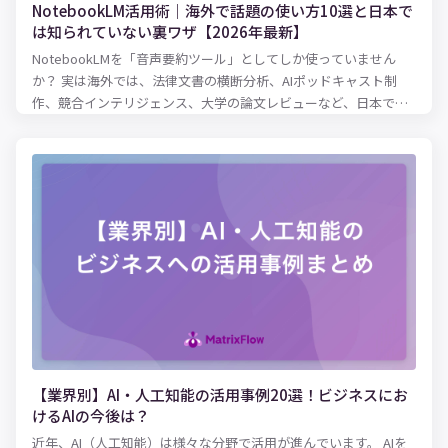
NotebookLM活用術｜海外で話題の使い方10選と日本で
は知られていない裏ワザ【2026年最新】
NotebookLMを「音声要約ツール」としてしか使っていません
か？ 実は海外では、法律文書の横断分析、AIポッドキャスト制
作、競合インテリジェンス、大学の論文レビューなど、日本では
まだ知られていない驚きの活用法が広がっています。2026年3月
にはCinematic Video Overviewsも登場。この記事では、英語圏
の最新事例・パワーユーザーの裏ワザ・知っておくべき落とし穴
まで、日本語記事では読めない情報を徹底解説します。
【業界別】AI・人工知能の活用事例20選！ビジネスにお
けるAIの今後は？
近年、AI（人工知能）は様々な分野で活用が進んでいます。 AIを