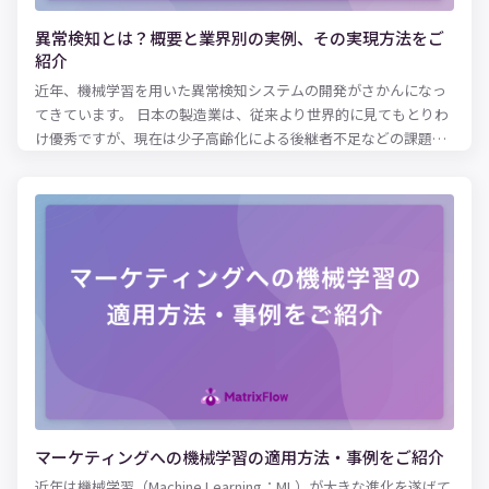
異常検知とは？概要と業界別の実例、その実現方法をご
紹介
近年、機械学習を用いた異常検知システムの開発がさかんになっ
てきています。 日本の製造業は、従来より世界的に見てもとりわ
け優秀ですが、現在は少子高齢化による後継者不足などの課題に
直面しているのが現状です。 このような国家の危機的状況ともい
える大きな課題を解消するために、機械学習による異常検知シス
テムが脚光を浴びています。 異常とは、通常と異なる振る舞いを
することで、日常生活においても、安定していた株価が急変した
り、動きを保っていた機械が急におかしな動きをしだしたり、ア
カウントごとの投稿が一定量だったSNSの投稿量が激増した（炎
上）など、「いつもと違う」ことに気が付く急激な変化は、私た
ちの身の回りでもよく起こっています。 今回の記事では、製造業
や金融業などで活用されている、機械学習における異常検知の手
法やアルゴリズムなどをご紹介します。機械学習を用いた異常検
知による自動化を検討している方は、ぜひご活用ください。
マーケティングへの機械学習の適用方法・事例をご紹介
近年は機械学習（Machine Learning：ML）が大きな進化を遂げて