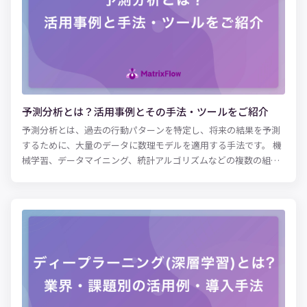
ん。適正な人員をコンタクトセンターに配置することで、十分な
顧客満足度が提供できる状態でオペレーションを行っていること
が理想です。今回は、Excelを活用したコール予測、AI（人工知
能）による機械学習を用いた時系列分析で、コール予測を実現す
る方法をご紹介します。
予測分析とは？活用事例とその手法・ツールをご紹介
予測分析とは、過去の行動パターンを特定し、将来の結果を予測
するために、大量のデータに数理モデルを適用する手法です。 機
械学習、データマイニング、統計アルゴリズムなどの複数の組み
合わせがもたらす「予測的手法」により、予測分析ツールは、単
純な相関付け以上の機能を実装できます。ビジネス分野では、予
測分析が以下に示すようなさまざまな用途に利活用されていま
す。 ・需要と供給のより正確な予測コンピューターネットワーク
に悪影響を及ぼす脅威と潜在的問題の特定 ・保険サービスや金融
サービスにおけるセキュリティリスクの低減 ・クレジットカード
詐欺のリアルタイム検出 予測分析機能を組み込んだソフトウェア
が増えつつあり、これはあらゆる規模の組織体でユーザーにとっ
て身近なものになっています。予測分析はデータサイエンスや高