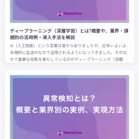
度な分析に関する訓練を受けていないエンドユーザーにも実務上
の価値をもたらします。これは、まさにすべてのユーザーが恩恵
を受ける機会を提供することに値します。この概念を「データの
民主化」と呼びます。誰もがデータを利用してより良い意思決定
を下せるように、組織全体でデータを誰もが利用できるようにす
ディープラーニング（深層学習）とは?概要や、業界・課
るという概念です。 本記事では、予測分析がなぜ重要なのか、予
題別の活用例・導入手法を解説
測分析の実活用例、予測分析の手法、機械学習やデータマイニン
AI（人工知能）という言葉は昔からありましたが、近年いよいよ
グなどの他のテクノロジーとの関係、モデルの役割、予測分析を
本格的に生活のなかで活用されるようになってきました。そのな
始めるにあたってのヒントについてご紹介します。
かで重要な役割を果たしているのがディープラーニング（深層学
習）です。従来は機械に任せるのが難しかったケースにも対応で
きるようになり、さまざまな形で日常生活やビジネスに変革をも
たらしています。 しかし、ディープラーニングがどのような仕組
みなのか、具体的に理解している方は少ないでしょう。本記事で
は、ディープラーニング（深層学習）の仕組みや、AI・機械学習
との違い、さらに業種別のビジネスへの活用例を紹介します。 デ
ィープラーニングを事業活動に活かしたいとお考えの経営者・事
業担当者の方は、ぜひ参考にしてみてください。