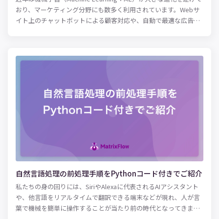
おり、マーケティング分野にも数多く利用されています。Webサ
イト上のチャットボットによる顧客対応や、自動で最適な広告枠
を入札するプログラマティックバイイングなど、従来は人手で行
なっていた作業や、人では対応しきれなかった領域に機械学習が
活用されているのです。 また、日常生活においてもほとんどのス
マートフォンには音声アシスタント機能が搭載されています。文
字を入力せず音声認識によって調べものをする人も増えており、
今後はAI音声アシスタントがマーケティングに直結してくる可能
性は高いでしょう。 AIや機械学習のマーケットは飛躍的な成長を
遂げており、生活や仕事において活躍する機会が増えています。
つまり今後のマーケティングにおいては、機械学習をいかに活用
できるかが大きなカギを握ります。 本記事では、機械学習をマー
ケティングに適用する方法や実際の活用事例を紹介します。今後
マーケターの仕事がどのように変化していくのか、押さえておき
たい方はぜひ参考にしてみてください。
自然言語処理の前処理手順をPythonコード付きでご紹介
私たちの身の回りには、SiriやAlexaに代表されるAIアシスタント
や、他言語をリアルタイムで翻訳できる端末などが現れ、人が言
葉で機械を簡単に操作することが当たり前の時代となってきまし
た。 その背景として、「自然言語処理（Natural Language