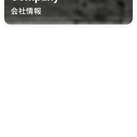
会社情報
会社概要
社名
株式会社MatrixFlow
代表者
田本芳文
所在地
〒110-0005
東京都台東区上野3丁目16-2 天翔上野末広町ビル206号室