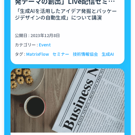
発テーマの創出」Live配信セミナ
ーにて、弊社代表の田本が…
「生成AIを活用したアイデア発掘とパッケー
ジデザインの自動生成」について講演
公開日 : 2023年12月8日
カテゴリー :
Event
タグ :
MatrixFlow
セミナー
技術情報協会
生成AI