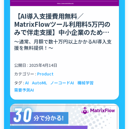
【AI導入支援費用無料／
MatrixFlowツール利用料5万円の
みで伴走支援】中小企業のため
の“AI導入促進10社限定プ…
～通常、月額で数十万円以上かかるAI導入支
援を無料提供！～
公開日 : 2025年4月14日
カテゴリー :
Product
タグ :
AI
AutoML
ノーコードAI
機械学習
需要予測AI