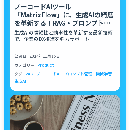
ノーコードAIツール
「MatrixFlow」に、生成AIの精度
を革新する！RAG・プロンプト管
理機能を新規リリース
生成AIの信頼性と効率性を革新する最新技術
で、企業のDX推進を強力サポート
公開日 : 2024年11月15日
カテゴリー :
Product
タグ :
RAG
ノーコードAI
プロンプト管理
機械学習
生成AI