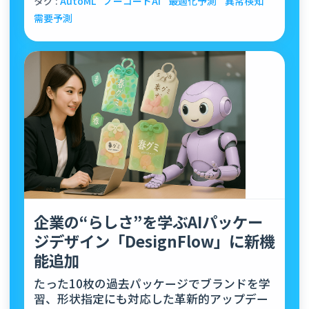
タグ :
AutoML
ノーコードAI
最適化予測
異常検知
需要予測
企業の“らしさ”を学ぶAIパッケー
ジデザイン「DesignFlow」に新機
能追加
たった10枚の過去パッケージでブランドを学
習、形状指定にも対応した革新的アップデー