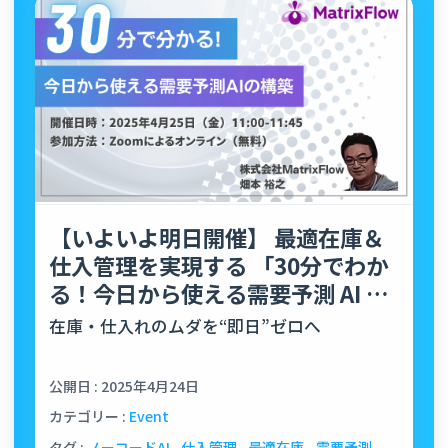
【いよいよ明日開催】 最適在庫＆
仕入管理を実現する 「30分でわか
る！今日から使える需要予測 AI の
構築と API 連…
在庫・仕入れのムダを“即日”ゼロへ
公開日 : 2025年4月24日
カテゴリー :
Event
タグ :
ノーコードAI
仕入管理
最適在庫
需要予測