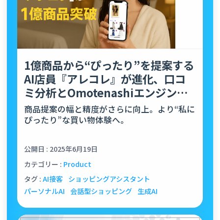
1億商品から“ぴったり”を提案する
AI店員『アレコレ』が進化、口コ
ミ分析とOmotenashiエンジンを
強化
商品提案の幅と精度がさらに向上。より“私に
ぴったり”な買い物体験へ。
公開日 : 2025年6月19日
カテゴリー :
Product
タグ :
AI接客
ショッピングアシスタント
パーソナルAI
会話型ショッピング
生成AI