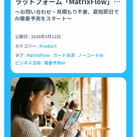
ラットフォーム「MatrixFlow」が
クレジットカー…
〜お問い合わせ・見積もり不要、最短即日で
AI需要予測をスタート〜
公開日 : 2026年5月12日
カテゴリー :
Product
タグ :
MatrixFlow
カード決済
ノーコードAI
ビジネス活用
需要予測AI