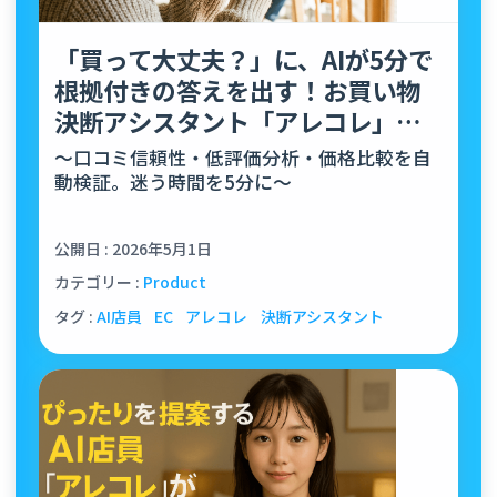
「買って大丈夫？」に、AIが5分で
根拠付きの答えを出す！お買い物
決断アシスタント「アレコレ」正
式リリース
〜口コミ信頼性・低評価分析・価格比較を自
動検証。迷う時間を5分に〜
公開日 : 2026年5月1日
カテゴリー :
Product
タグ :
AI店員
EC
アレコレ
決断アシスタント