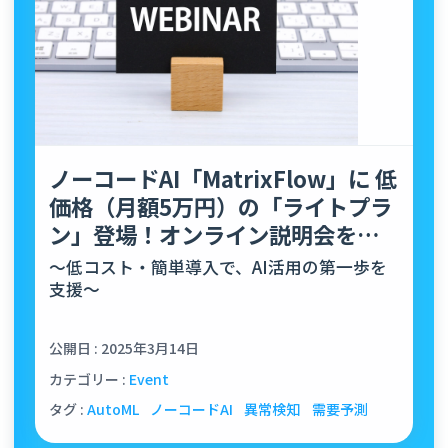
ノーコードAI「MatrixFlow」に 低
価格（月額5万円）の「ライトプラ
ン」登場！オンライン説明会を開
催
～低コスト・簡単導入で、AI活用の第一歩を
支援～
公開日 : 2025年3月14日
カテゴリー :
Event
タグ :
AutoML
ノーコードAI
異常検知
需要予測