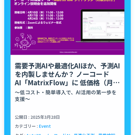
需要予測AIや最適化AIほか、予測AI
を内製しませんか？ ノーコード
AI「MatrixFlow」に 低価格（月額
5万円）…
～低コスト・簡単導入で、AI活用の第一歩を
支援～
公開日 : 2025年3月28日
カテゴリー :
Event