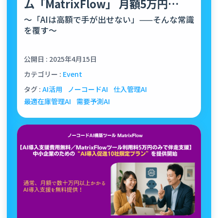
ム「MatrixFlow」 月額5万円
の“ライトプラン”…
～「AIは高額で手が出せない」——そんな常識
を覆す～
公開日 : 2025年4月15日
カテゴリー :
Event
タグ :
AI活用
ノーコードAI
仕入管理AI
最適在庫管理AI
需要予測AI