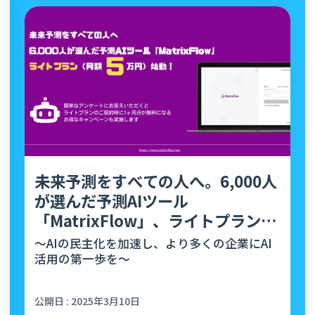
未来予測をすべての人へ。6,000人
が選んだ予測AIツール
「MatrixFlow」、ライトプラン
（月額5万円）始動！
～AIの民主化を加速し、より多くの企業にAI
活用の第一歩を～
公開日 : 2025年3月10日