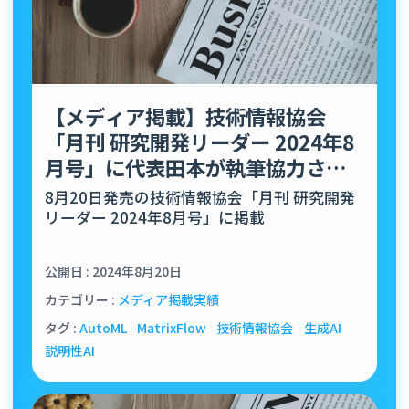
【メディア掲載】技術情報協会
「月刊 研究開発リーダー 2024年8
月号」に代表田本が執筆協力させ
ていただきました
8月20日発売の技術情報協会「月刊 研究開発
リーダー 2024年8月号」に掲載
公開日 : 2024年8月20日
カテゴリー :
メディア掲載実績
タグ :
AutoML
MatrixFlow
技術情報協会
生成AI
説明性AI