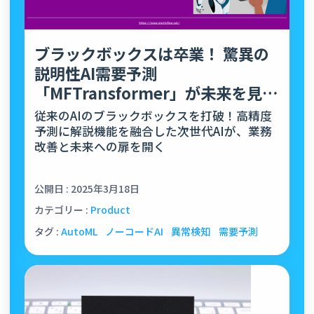
ブラックボックスは卒業！ 驚異の
説明性AI需要予測
「MFTransformer」が未来を見通
す—解説力で業務革新
従来のAIのブラックボックスを打破！高精度
予測に解説機能を融合した次世代AIが、業務
改善と未来への扉を開く
公開日 : 2025年3月18日
カテゴリー :
Product
タグ :
AutoML
ノーコードAI
異常検知
需要予測