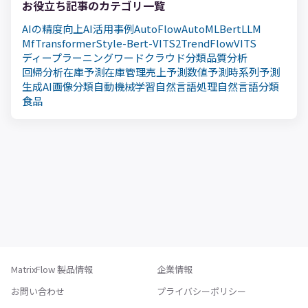
お役立ち記事のカテゴリ一覧
AIの精度向上
AI活用事例
AutoFlow
AutoML
Bert
LLM
MfTransformer
Style-Bert-VITS2
TrendFlow
VITS
ディープラーニング
ワードクラウド
分類
品質分析
回帰分析
在庫予測
在庫管理
売上予測
数値予測
時系列予測
生成AI
画像分類
自動機械学習
自然言語処理
自然言語分類
食品
MatrixFlow 製品情報
企業情報
お問い合わせ
プライバシーポリシー