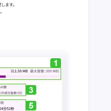
更します。
。