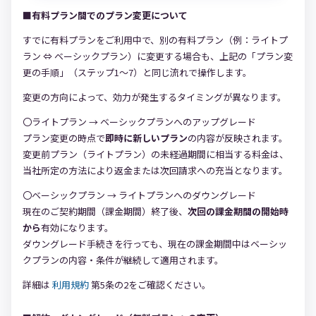
■有料プラン間でのプラン変更について
すでに有料プランをご利用中で、別の有料プラン（例：ライトプ
ラン ⇔ ベーシックプラン）に変更する場合も、上記の「プラン変
更の手順」（ステップ1〜7）と同じ流れで操作します。
変更の方向によって、効力が発生するタイミングが異なります。
〇ライトプラン → ベーシックプランへのアップグレード
プラン変更の時点で
即時に新しいプラン
の内容が反映されます。
変更前プラン（ライトプラン）の未経過期間に相当する料金は、
当社所定の方法により返金または次回請求への充当となります。
〇ベーシックプラン → ライトプランへのダウングレード
現在のご契約期間（課金期間）終了後、
次回の課金期間の開始時
から
有効になります。
ダウングレード手続きを行っても、現在の課金期間中はベーシッ
クプランの内容・条件が継続して適用されます。
詳細は
利用規約
第5条の2をご確認ください。