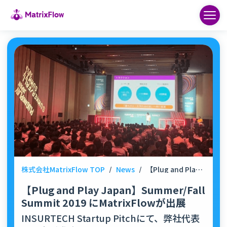
株式会社MatrixFlow TOP
/
News
/
【Plug and Play Japan】Summer/Fall Summit 2019 にMatrixFlowが出展
【Plug and Play Japan】Summer/Fall
Summit 2019 にMatrixFlowが出展
INSURTECH Startup Pitchにて、弊社代表