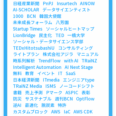
日経産業新聞
PnPJ
Insurtech
AINOW
AI-SCHOLAR
データサイエンティスト
1000
BCN
韓国大使館
未来成長フォーラム
八芳園
Startup Times
ソーシャルヒートマップ
LionBridge
民主化
TED
一橋大学
ソーシャル・データサイエンス学部
TEDxHitotsubashiU
コンサルティング
ライトプラン
株式会社アジラ
マニュアル
時系列解析
TrendFlow
with AI
TRaiNZ
Intelligent Automation
AI Next Stage
無料
教育
イベント
IT
SaaS
日本経済新聞
ITmedia
エンジニアtype
TRaiNZ Media
ISMS
ノーコードシフト
書籍
売上予測
Pマーク
ASPIC
表彰
防災
サステナブル
週刊BCN
OptFlow
逆AI
最適化
脱炭素
特許
カスタムブロック
AWS
IaC
AWS CDK