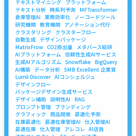
テキストマイニング
プラットフォーム
テキスト分析
時系列予測
MFTransformer
倉庫管理AI
業務効率化
ノーコードツール
研究機関
教育機関
アノテーション代行
クラスタリング
クラスターフロー
自動生成
デザインパッケージ
MatrixFrow
CO2排出量
メタバース総研
AIプラットフォーム
信頼性生成AIサービス
生成AIアルゴリズム
Snowflake
BigQuery
AI構築
データ分析
SMB Excellent 企業賞
Lumii Discover
AIコンシェルジュ
デザインフロー
パッケージデザイン生成サービス
デザイン補助
説明性AI
RAG
プロンプト管理
ブランディング
グラフィック
商品開発
最適化予測
在庫最適化
最適在庫管理AI
仕入管理AI
最適在庫
仕入管理
アレコレ
AI店員