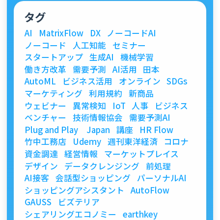
タグ
AI
MatrixFlow
DX
ノーコードAI
ノーコード
人工知能
セミナー
スタートアップ
生成AI
機械学習
働き方改革
需要予測
AI活用
田本
AutoML
ビジネス活用
オンライン
SDGs
マーケティング
利用規約
新商品
ウェビナー
異常検知
IoT
人事
ビジネス
ベンチャー
技術情報協会
需要予測AI
Plug and Play Japan
講座
HR Flow
竹中工務店
Udemy
週刊東洋経済
コロナ
資金調達
経営情報
マーケットプレイス
デザイン
データクレンジング
前処理
AI接客
会話型ショッピング
パーソナルAI
ショッピングアシスタント
AutoFlow
GAUSS
ビズテリア
シェアリングエコノミー
earthkey