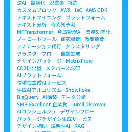
逆AI
最適化
脱炭素
特許
カスタムブロック
AWS
IaC
AWS CDK
テキストマイニング
プラットフォーム
テキスト分析
時系列予測
MFTransformer
倉庫管理AI
業務効率化
ノーコードツール
研究機関
教育機関
アノテーション代行
クラスタリング
クラスターフロー
自動生成
デザインパッケージ
MatrixFrow
CO2排出量
メタバース総研
AIプラットフォーム
信頼性生成AIサービス
生成AIアルゴリズム
Snowflake
BigQuery
AI構築
データ分析
SMB Excellent 企業賞
Lumii Discover
AIコンシェルジュ
デザインフロー
パッケージデザイン生成サービス
デザイン補助
説明性AI
RAG