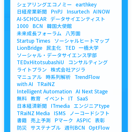
シェアリングエコノミー
earthkey
日経産業新聞
PnPJ
Insurtech
AINOW
AI-SCHOLAR
データサイエンティスト
1000
BCN
韓国大使館
未来成長フォーラム
八芳園
Startup Times
ソーシャルヒートマップ
LionBridge
民主化
TED
一橋大学
ソーシャル・データサイエンス学部
TEDxHitotsubashiU
コンサルティング
ライトプラン
株式会社アジラ
マニュアル
時系列解析
TrendFlow
with AI
TRaiNZ
Intelligent Automation
AI Next Stage
無料
教育
イベント
IT
SaaS
日本経済新聞
ITmedia
エンジニアtype
TRaiNZ Media
ISMS
ノーコードシフト
書籍
売上予測
Pマーク
ASPIC
表彰
防災
サステナブル
週刊BCN
OptFlow