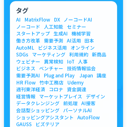
タグ
AI
MatrixFlow
DX
ノーコードAI
ノーコード
人工知能
セミナー
スタートアップ
生成AI
機械学習
働き方改革
需要予測
AI活用
田本
AutoML
ビジネス活用
オンライン
SDGs
マーケティング
利用規約
新商品
ウェビナー
異常検知
IoT
人事
ビジネス
ベンチャー
技術情報協会
需要予測AI
Plug and Play Japan
講座
HR Flow
竹中工務店
Udemy
週刊東洋経済
コロナ
資金調達
経営情報
マーケットプレイス
デザイン
データクレンジング
前処理
AI接客
会話型ショッピング
パーソナルAI
ショッピングアシスタント
AutoFlow
GAUSS
ビズテリア