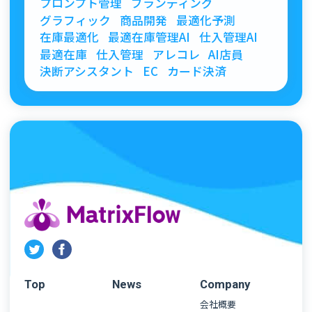
プロンプト管理
ブランディング
グラフィック
商品開発
最適化予測
在庫最適化
最適在庫管理AI
仕入管理AI
最適在庫
仕入管理
アレコレ
AI店員
決断アシスタント
EC
カード決済
Top
News
Company
会社概要