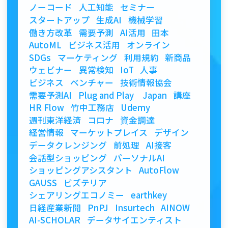
ノーコード
人工知能
セミナー
スタートアップ
生成AI
機械学習
働き方改革
需要予測
AI活用
田本
AutoML
ビジネス活用
オンライン
SDGs
マーケティング
利用規約
新商品
ウェビナー
異常検知
IoT
人事
ビジネス
ベンチャー
技術情報協会
需要予測AI
Plug and Play Japan
講座
HR Flow
竹中工務店
Udemy
週刊東洋経済
コロナ
資金調達
経営情報
マーケットプレイス
デザイン
データクレンジング
前処理
AI接客
会話型ショッピング
パーソナルAI
ショッピングアシスタント
AutoFlow
GAUSS
ビズテリア
シェアリングエコノミー
earthkey
日経産業新聞
PnPJ
Insurtech
AINOW
AI-SCHOLAR
データサイエンティスト