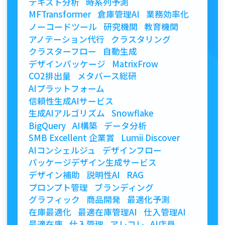
テキスト分析
時系列予測
MFTransformer
倉庫管理AI
業務効率化
ノーコードツール
研究機関
教育機関
アノテーション代行
クラスタリング
クラスターフロー
自動生成
デザインパッケージ
MatrixFrow
CO2排出量
メタバース総研
AIプラットフォーム
信頼性生成AIサービス
生成AIアルゴリズム
Snowflake
BigQuery
AI構築
データ分析
SMB Excellent 企業賞
Lumii Discover
AIコンシェルジュ
デザインフロー
パッケージデザイン生成サービス
デザイン補助
説明性AI
RAG
プロンプト管理
ブランディング
グラフィック
商品開発
最適化予測
在庫最適化
最適在庫管理AI
仕入管理AI
最適在庫
仕入管理
アレコレ
AI店員