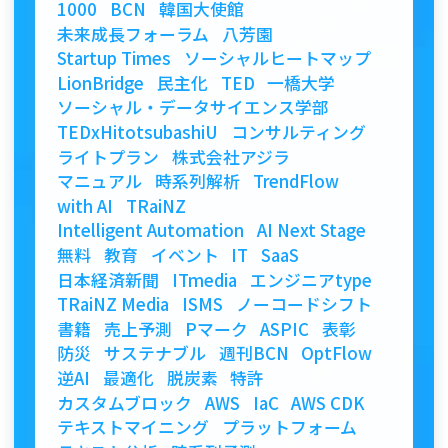
1000
BCN
韓国大使館
未来成長フォーラム
八芳園
Startup Times
ソーシャルヒートマップ
LionBridge
民主化
TED
一橋大学
ソーシャル・データサイエンス学部
TEDxHitotsubashiU
コンサルティング
ライトプラン
株式会社アジラ
マニュアル
時系列解析
TrendFlow
with AI
TRaiNZ
Intelligent Automation
AI Next Stage
無料
教育
イベント
IT
SaaS
日本経済新聞
ITmedia
エンジニアtype
TRaiNZ Media
ISMS
ノーコードシフト
書籍
売上予測
Pマーク
ASPIC
表彰
防災
サステナブル
週刊BCN
OptFlow
逆AI
最適化
脱炭素
特許
カスタムブロック
AWS
IaC
AWS CDK
テキストマイニング
プラットフォーム