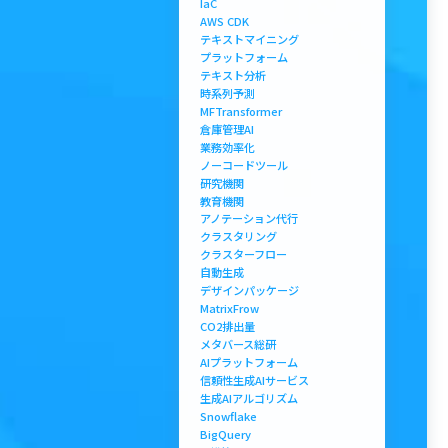
IaC
AWS CDK
テキストマイニング
プラットフォーム
テキスト分析
時系列予測
MFTransformer
倉庫管理AI
業務効率化
ノーコードツール
研究機関
教育機関
アノテーション代行
クラスタリング
クラスターフロー
自動生成
デザインパッケージ
MatrixFrow
CO2排出量
メタバース総研
AIプラットフォーム
信頼性生成AIサービス
生成AIアルゴリズム
Snowflake
BigQuery