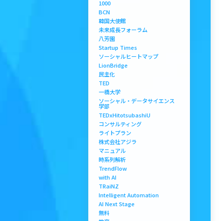
1000
BCN
韓国大使館
未来成長フォーラム
八芳園
Startup Times
ソーシャルヒートマップ
LionBridge
民主化
TED
一橋大学
ソーシャル・データサイエンス
学部
TEDxHitotsubashiU
コンサルティング
ライトプラン
株式会社アジラ
マニュアル
時系列解析
TrendFlow
with AI
TRaiNZ
Intelligent Automation
AI Next Stage
無料