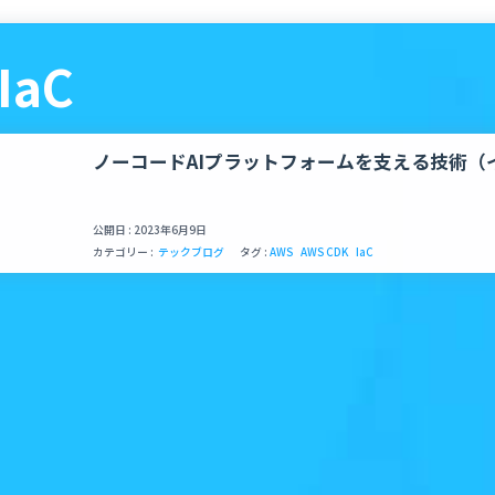
IaC
ノーコードAIプラットフォームを支える技術（
理編）
公開日 : 2023年6月9日
カテゴリー :
テックブログ
タグ :
AWS
AWS CDK
IaC