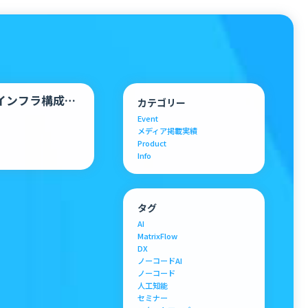
インフラ構成管
カテゴリー
Event
メディア掲載実績
Product
Info
タグ
AI
MatrixFlow
DX
ノーコードAI
ノーコード
人工知能
セミナー