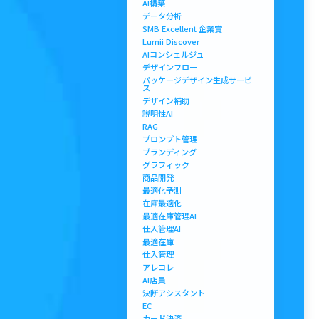
AI構築
データ分析
SMB Excellent 企業賞
Lumii Discover
AIコンシェルジュ
デザインフロー
パッケージデザイン生成サービ
ス
デザイン補助
説明性AI
RAG
プロンプト管理
ブランディング
グラフィック
商品開発
最適化予測
在庫最適化
最適在庫管理AI
仕入管理AI
最適在庫
仕入管理
アレコレ
AI店員
決断アシスタント
EC
カード決済