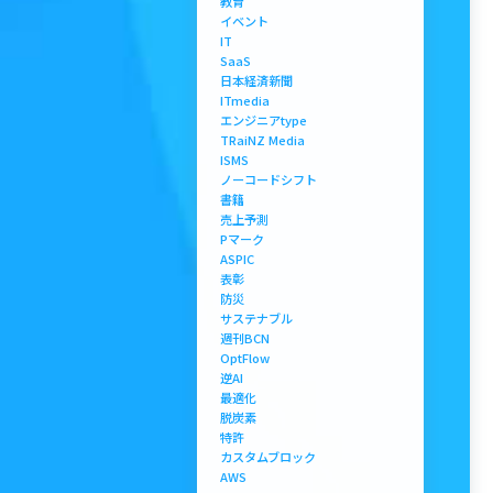
教育
イベント
IT
SaaS
日本経済新聞
ITmedia
エンジニアtype
TRaiNZ Media
ISMS
ノーコードシフト
書籍
売上予測
Pマーク
ASPIC
表彰
防災
サステナブル
週刊BCN
OptFlow
逆AI
最適化
脱炭素
特許
カスタムブロック
AWS