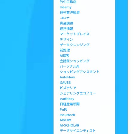
竹中工務店
Udemy
週刊東洋経済
コロナ
資金調達
経営情報
マーケットプレイス
デザイン
データクレンジング
前処理
AI接客
会話型ショッピング
パーソナルAI
ショッピングアシスタント
AutoFlow
GAUSS
ビズテリア
シェアリングエコノミー
earthkey
日経産業新聞
PnPJ
Insurtech
AINOW
AI-SCHOLAR
データサイエンティスト