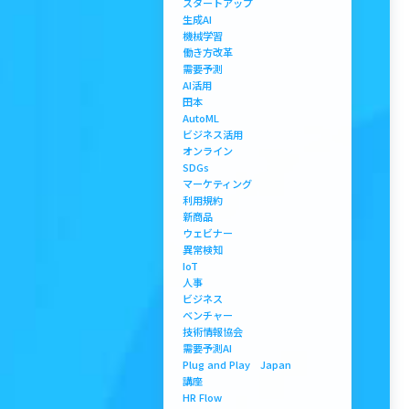
スタートアップ
生成AI
機械学習
働き方改革
需要予測
AI活用
田本
AutoML
ビジネス活用
オンライン
SDGs
マーケティング
利用規約
新商品
ウェビナー
異常検知
IoT
人事
ビジネス
ベンチャー
技術情報協会
需要予測AI
Plug and Play Japan
講座
HR Flow