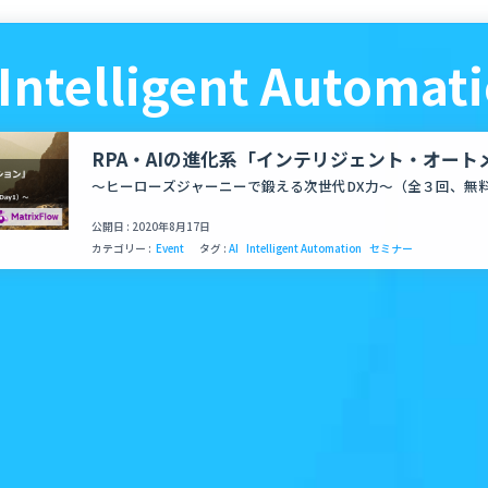
Intelligent Automat
RPA・AIの進化系「インテリジェント・オート
よるHR業務の全自動化セミナーをMatrixFlo
～ヒーローズジャーニーで鍛える次世代DX力～（全３回、無
公開日 : 2020年8月17日
カテゴリー :
Event
タグ :
AI
Intelligent Automation
セミナー