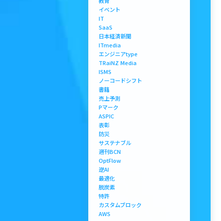
教育
イベント
IT
SaaS
日本経済新聞
ITmedia
エンジニアtype
TRaiNZ Media
ISMS
ノーコードシフト
書籍
売上予測
Pマーク
ASPIC
表彰
防災
サステナブル
週刊BCN
OptFlow
逆AI
最適化
脱炭素
特許
カスタムブロック
AWS