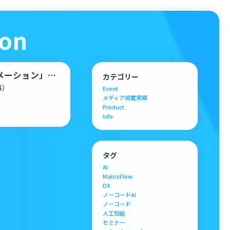
ion
メーション」に
カテゴリー
w、ライズ…
料）
Event
メディア掲載実績
Product
Info
タグ
AI
MatrixFlow
DX
ノーコードAI
ノーコード
人工知能
セミナー