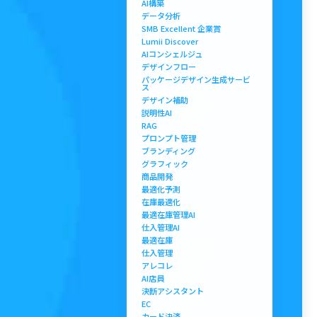
AI構築
データ分析
SMB Excellent 企業賞
Lumii Discover
AIコンシェルジュ
デザインフロー
パッケージデザイン生成サービ
ス
デザイン補助
説明性AI
RAG
プロンプト管理
ブランディング
グラフィック
商品開発
最適化予測
在庫最適化
最適在庫管理AI
仕入管理AI
最適在庫
仕入管理
アレコレ
AI店員
決断アシスタント
EC
カード決済