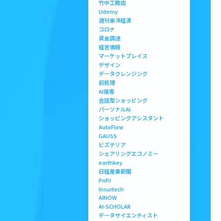
竹中工務店
Udemy
週刊東洋経済
コロナ
資金調達
経営情報
マーケットプレイス
デザイン
データクレンジング
前処理
AI接客
会話型ショッピング
パーソナルAI
ショッピングアシスタント
AutoFlow
GAUSS
ビズテリア
シェアリングエコノミー
earthkey
日経産業新聞
PnPJ
Insurtech
AINOW
AI-SCHOLAR
データサイエンティスト