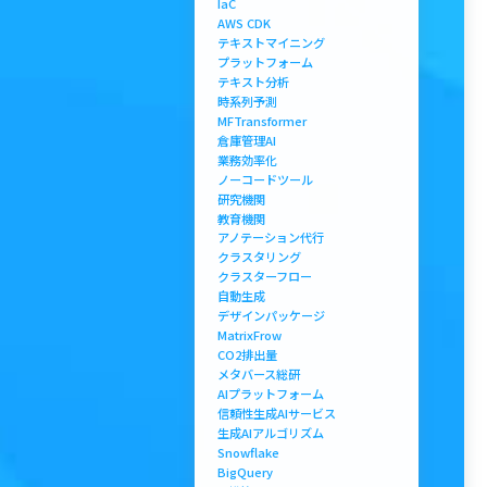
IaC
AWS CDK
テキストマイニング
プラットフォーム
テキスト分析
時系列予測
MFTransformer
倉庫管理AI
業務効率化
ノーコードツール
研究機関
教育機関
アノテーション代行
クラスタリング
クラスターフロー
自動生成
デザインパッケージ
MatrixFrow
CO2排出量
メタバース総研
AIプラットフォーム
信頼性生成AIサービス
生成AIアルゴリズム
Snowflake
BigQuery