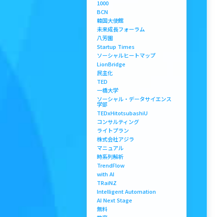
1000
BCN
韓国大使館
未来成長フォーラム
八芳園
Startup Times
ソーシャルヒートマップ
LionBridge
民主化
TED
一橋大学
ソーシャル・データサイエンス
学部
TEDxHitotsubashiU
コンサルティング
ライトプラン
株式会社アジラ
マニュアル
時系列解析
TrendFlow
with AI
TRaiNZ
Intelligent Automation
AI Next Stage
無料