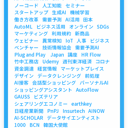
ノーコード
人工知能
セミナー
スタートアップ
生成AI
機械学習
働き方改革
需要予測
AI活用
田本
AutoML
ビジネス活用
オンライン
SDGs
マーケティング
利用規約
新商品
ウェビナー
異常検知
IoT
人事
ビジネス
ベンチャー
技術情報協会
需要予測AI
Plug and Play Japan
講座
HR Flow
竹中工務店
Udemy
週刊東洋経済
コロナ
資金調達
経営情報
マーケットプレイス
デザイン
データクレンジング
前処理
AI接客
会話型ショッピング
パーソナルAI
ショッピングアシスタント
AutoFlow
GAUSS
ビズテリア
シェアリングエコノミー
earthkey
日経産業新聞
PnPJ
Insurtech
AINOW
AI-SCHOLAR
データサイエンティスト
1000
BCN
韓国大使館