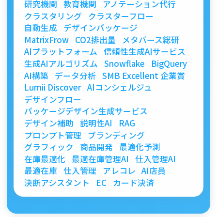
研究機関
教育機関
アノテーション代行
クラスタリング
クラスターフロー
自動生成
デザインパッケージ
MatrixFrow
CO2排出量
メタバース総研
AIプラットフォーム
信頼性生成AIサービス
生成AIアルゴリズム
Snowflake
BigQuery
AI構築
データ分析
SMB Excellent 企業賞
Lumii Discover
AIコンシェルジュ
デザインフロー
パッケージデザイン生成サービス
デザイン補助
説明性AI
RAG
プロンプト管理
ブランディング
グラフィック
商品開発
最適化予測
在庫最適化
最適在庫管理AI
仕入管理AI
最適在庫
仕入管理
アレコレ
AI店員
決断アシスタント
EC
カード決済