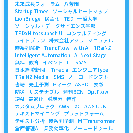
未来成長フォーラム
八芳園
Startup Times
ソーシャルヒートマップ
LionBridge
民主化
TED
一橋大学
ソーシャル・データサイエンス学部
TEDxHitotsubashiU
コンサルティング
ライトプラン
株式会社アジラ
マニュアル
時系列解析
TrendFlow
with AI
TRaiNZ
Intelligent Automation
AI Next Stage
無料
教育
イベント
IT
SaaS
日本経済新聞
ITmedia
エンジニアtype
TRaiNZ Media
ISMS
ノーコードシフト
書籍
売上予測
Pマーク
ASPIC
表彰
防災
サステナブル
週刊BCN
OptFlow
逆AI
最適化
脱炭素
特許
カスタムブロック
AWS
IaC
AWS CDK
テキストマイニング
プラットフォーム
テキスト分析
時系列予測
MFTransformer
倉庫管理AI
業務効率化
ノーコードツール