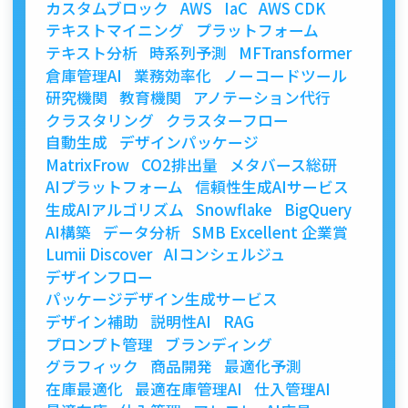
カスタムブロック
AWS
IaC
AWS CDK
テキストマイニング
プラットフォーム
テキスト分析
時系列予測
MFTransformer
倉庫管理AI
業務効率化
ノーコードツール
研究機関
教育機関
アノテーション代行
クラスタリング
クラスターフロー
自動生成
デザインパッケージ
MatrixFrow
CO2排出量
メタバース総研
AIプラットフォーム
信頼性生成AIサービス
生成AIアルゴリズム
Snowflake
BigQuery
AI構築
データ分析
SMB Excellent 企業賞
Lumii Discover
AIコンシェルジュ
デザインフロー
パッケージデザイン生成サービス
デザイン補助
説明性AI
RAG
プロンプト管理
ブランディング
グラフィック
商品開発
最適化予測
在庫最適化
最適在庫管理AI
仕入管理AI