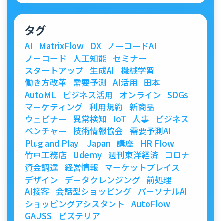
タグ
AI
MatrixFlow
DX
ノーコードAI
ノーコード
人工知能
セミナー
スタートアップ
生成AI
機械学習
働き方改革
需要予測
AI活用
田本
AutoML
ビジネス活用
オンライン
SDGs
マーケティング
利用規約
新商品
ウェビナー
異常検知
IoT
人事
ビジネス
ベンチャー
技術情報協会
需要予測AI
Plug and Play Japan
講座
HR Flow
竹中工務店
Udemy
週刊東洋経済
コロナ
資金調達
経営情報
マーケットプレイス
デザイン
データクレンジング
前処理
AI接客
会話型ショッピング
パーソナルAI
ショッピングアシスタント
AutoFlow
GAUSS
ビズテリア