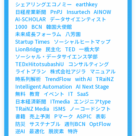
シェアリングエコノミー
earthkey
日経産業新聞
PnPJ
Insurtech
AINOW
AI-SCHOLAR
データサイエンティスト
1000
BCN
韓国大使館
未来成長フォーラム
八芳園
Startup Times
ソーシャルヒートマップ
LionBridge
民主化
TED
一橋大学
ソーシャル・データサイエンス学部
TEDxHitotsubashiU
コンサルティング
ライトプラン
株式会社アジラ
マニュアル
時系列解析
TrendFlow
with AI
TRaiNZ
Intelligent Automation
AI Next Stage
無料
教育
イベント
IT
SaaS
日本経済新聞
ITmedia
エンジニアtype
TRaiNZ Media
ISMS
ノーコードシフト
書籍
売上予測
Pマーク
ASPIC
表彰
防災
サステナブル
週刊BCN
OptFlow
逆AI
最適化
脱炭素
特許