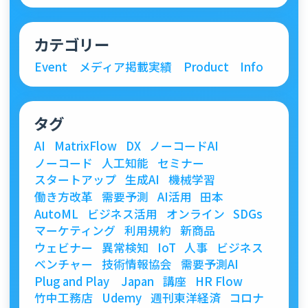
カテゴリー
Event
メディア掲載実績
Product
Info
タグ
AI
MatrixFlow
DX
ノーコードAI
ノーコード
人工知能
セミナー
スタートアップ
生成AI
機械学習
働き方改革
需要予測
AI活用
田本
AutoML
ビジネス活用
オンライン
SDGs
マーケティング
利用規約
新商品
ウェビナー
異常検知
IoT
人事
ビジネス
ベンチャー
技術情報協会
需要予測AI
Plug and Play Japan
講座
HR Flow
竹中工務店
Udemy
週刊東洋経済
コロナ