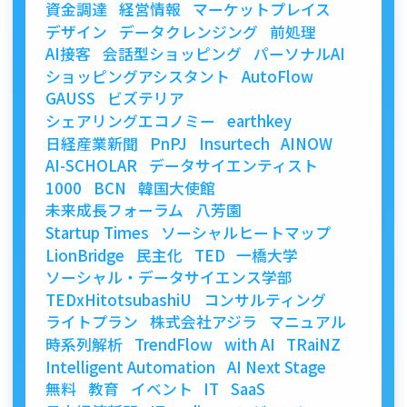
資金調達
経営情報
マーケットプレイス
デザイン
データクレンジング
前処理
AI接客
会話型ショッピング
パーソナルAI
ショッピングアシスタント
AutoFlow
GAUSS
ビズテリア
シェアリングエコノミー
earthkey
日経産業新聞
PnPJ
Insurtech
AINOW
AI-SCHOLAR
データサイエンティスト
1000
BCN
韓国大使館
未来成長フォーラム
八芳園
Startup Times
ソーシャルヒートマップ
LionBridge
民主化
TED
一橋大学
ソーシャル・データサイエンス学部
TEDxHitotsubashiU
コンサルティング
ライトプラン
株式会社アジラ
マニュアル
時系列解析
TrendFlow
with AI
TRaiNZ
Intelligent Automation
AI Next Stage
無料
教育
イベント
IT
SaaS