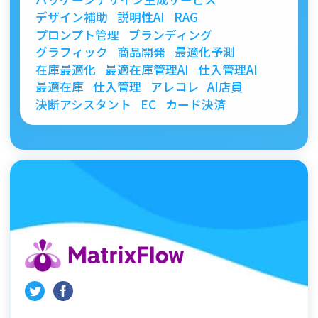
デザイン補助
説明性AI
RAG
プロンプト管理
ブランディング
グラフィック
商品開発
最適化予測
在庫最適化
最適在庫管理AI
仕入管理AI
最適在庫
仕入管理
アレコレ
AI店員
決断アシスタント
EC
カード決済