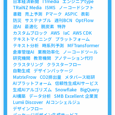
日本経済新聞
ITmedia
エンジニアtype
TRaiNZ Media
ISMS
ノーコードシフト
書籍
売上予測
Pマーク
ASPIC
表彰
防災
サステナブル
週刊BCN
OptFlow
逆AI
最適化
脱炭素
特許
カスタムブロック
AWS
IaC
AWS CDK
テキストマイニング
プラットフォーム
テキスト分析
時系列予測
MFTransformer
倉庫管理AI
業務効率化
ノーコードツール
研究機関
教育機関
アノテーション代行
クラスタリング
クラスターフロー
自動生成
デザインパッケージ
MatrixFrow
CO2排出量
メタバース総研
AIプラットフォーム
信頼性生成AIサービス
生成AIアルゴリズム
Snowflake
BigQuery
AI構築
データ分析
SMB Excellent 企業賞
Lumii Discover
AIコンシェルジュ
デザインフロー
パッケージデザイン生成サービス