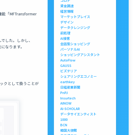
コロナ
資金調達
経営情報
FTransformer
マーケットプレイス
デザイン
データクレンジング
前処理
AI接客
せんでした。しかし、
会話型ショッピング
可能になります。
パーソナルAI
ショッピングアシスタント
AutoFlow
GAUSS
ビズテリア
シェアリングエコノミー
earthkey
もブロックとして扱うことが
日経産業新聞
PnPJ
Insurtech
AINOW
AI-SCHOLAR
データサイエンティスト
1000
BCN
韓国大使館