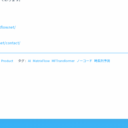
flow.net/
net/contact/
Product
タグ :
AI
MatrixFlow
MFTransformer
ノーコード
時系列予測