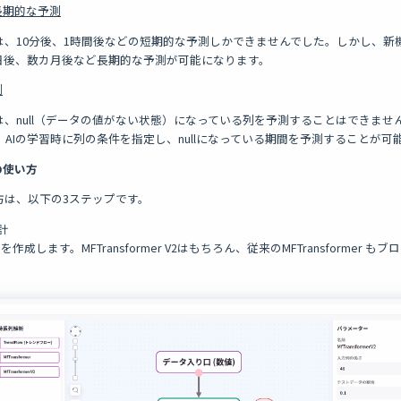
長期的な予測
mer は、10分後、1時間後などの短期的な予測しかできませんでした。しかし、新機能「M
日後、数カ月後など長期的な予測が可能になります。
測
rmer は、null（データの値がない状態）になっている列を予測することはできま
 V2では、AIの学習時に列の条件を指定し、nullになっている期間を予測することが
2の使い方
の使い方は、以下の3ステップです。
計
作成します。MFTransformer V2はもちろん、従来のMFTransformer 