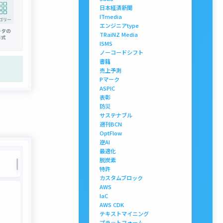
日本経済新聞
ITmedia
エンジニアtype
TRaiNZ Media
ISMS
ノーコードシフト
書籍
売上予測
Pマーク
ASPIC
表彰
防災
サステナブル
週刊BCN
OptFlow
逆AI
最適化
脱炭素
特許
カスタムブロック
AWS
IaC
AWS CDK
テキストマイニング
プラットフォーム