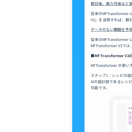
数日後、数カ月後など
従来のMFTransfor
V2」を活用すれば、数
データのない期間を予
従来のMFTransfo
MFTransformer
■MFTransformer V
MFTransformer 
ステップ1：レシピの設
AIの設計図であるレシピを
可能です。