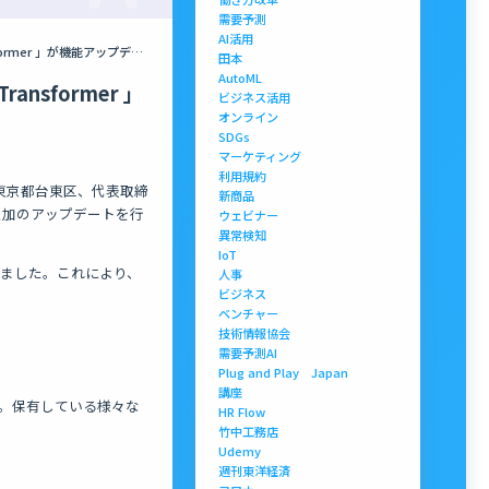
需要予測
AI活用
AIで長期的な予測が可能に！時系列予測で複数の要因を学習できる「MFTransformer 」が機能アップデートを実施
田本
AutoML
sformer 」
ビジネス活用
オンライン
SDGs
マーケティング
利用規約
社：東京都台東区、代表取締
新商品
能追加のアップデートを行
ウェビナー
異常検知
IoT
なりました。これにより、
人事
ビジネス
ベンチャー
技術情報協会
需要予測AI
Plug and Play Japan
講座
です。保有している様々な
HR Flow
竹中工務店
Udemy
週刊東洋経済