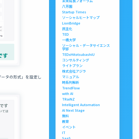
未来成長フォーラム
八芳園
Startup Times
ソーシャルヒートマップ
LionBridge
民主化
TED
一橋大学
ソーシャル・データサイエンス
学部
TEDxHitotsubashiU
コンサルティング
ライトプラン
株式会社アジラ
データの形式」を設定し
マニュアル
時系列解析
TrendFlow
with AI
TRaiNZ
Intelligent Automation
AI Next Stage
無料
教育
イベント
IT
SaaS