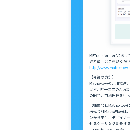
MFTransformer 
細希望」とご連絡くだ
http://www.matrixflow.
【今後の方針】
MatrixFlowの活
ます。唯一無二のAI内
の開発、市場開拓を行
【株式会社MatrixFlo
株式会社MatrixFl
ンから学生、デザイナー
せるクールな活動をする
「MatrixFlow」を提