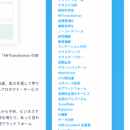
テキスト分析
時系列予測
MFTransformer
倉庫管理AI
業務効率化
ノーコードツール
研究機関
教育機関
アノテーション代行
クラスタリング
FTransformer の詳
クラスターフロー
自動生成
デザインパッケージ
MatrixFrow
CO2排出量
発の加速、拡大を促して参り
メタバース総研
AIプラットフォーム
るプロダクト・サービス
信頼性生成AIサービス
生成AIアルゴリズム
Snowflake
BigQuery
大人から子供、ビジネスマ
AI構築
想を得たり、あっと言わ
データ分析
用プラットフォーム
SMB Excellent 企業賞