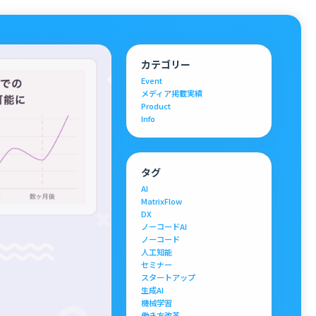
カテゴリー
Event
メディア掲載実績
Product
Info
タグ
AI
MatrixFlow
DX
ノーコードAI
ノーコード
人工知能
セミナー
スタートアップ
生成AI
機械学習
働き方改革