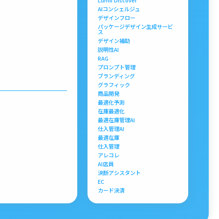
Lumii Discover
AIコンシェルジュ
デザインフロー
パッケージデザイン生成サービ
ス
デザイン補助
説明性AI
RAG
プロンプト管理
ブランディング
グラフィック
商品開発
最適化予測
在庫最適化
最適在庫管理AI
仕入管理AI
最適在庫
仕入管理
アレコレ
AI店員
決断アシスタント
EC
カード決済