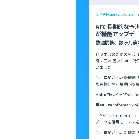
株式会社MatrixFlow TOP
/
AIで長期的な予測
が機能アップデ
数週間後、数ヶ月後
ビジネスのためのAI活用
役：田本 芳文）は、時系
いました。
今回追加された新機能「M
複数期先の市場動向や
MatrixFlowやMFTra
■MFTransformer V
「MFTransform
データを活用し、未来
今回追加された新機能「M