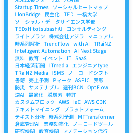
Startup Times
ソーシャルヒートマップ
LionBridge
民主化
TED
一橋大学
ソーシャル・データサイエンス学部
TEDxHitotsubashiU
コンサルティング
ライトプラン
株式会社アジラ
マニュアル
時系列解析
TrendFlow
with AI
TRaiNZ
Intelligent Automation
AI Next Stage
無料
教育
イベント
IT
SaaS
日本経済新聞
ITmedia
エンジニアtype
TRaiNZ Media
ISMS
ノーコードシフト
書籍
売上予測
Pマーク
ASPIC
表彰
防災
サステナブル
週刊BCN
OptFlow
逆AI
最適化
脱炭素
特許
カスタムブロック
AWS
IaC
AWS CDK
テキストマイニング
プラットフォーム
テキスト分析
時系列予測
MFTransformer
倉庫管理AI
業務効率化
ノーコードツール
研究機関
教育機関
アノテーション代行