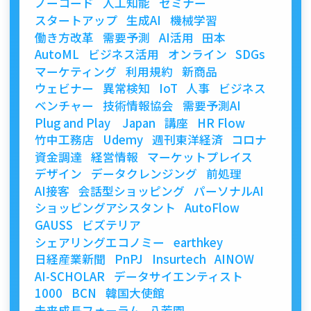
ノーコード
人工知能
セミナー
スタートアップ
生成AI
機械学習
働き方改革
需要予測
AI活用
田本
AutoML
ビジネス活用
オンライン
SDGs
マーケティング
利用規約
新商品
ウェビナー
異常検知
IoT
人事
ビジネス
ベンチャー
技術情報協会
需要予測AI
Plug and Play Japan
講座
HR Flow
竹中工務店
Udemy
週刊東洋経済
コロナ
資金調達
経営情報
マーケットプレイス
デザイン
データクレンジング
前処理
AI接客
会話型ショッピング
パーソナルAI
ショッピングアシスタント
AutoFlow
GAUSS
ビズテリア
シェアリングエコノミー
earthkey
日経産業新聞
PnPJ
Insurtech
AINOW
AI-SCHOLAR
データサイエンティスト
1000
BCN
韓国大使館
未来成長フォーラム
八芳園