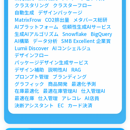
クラスタリング
クラスターフロー
自動生成
デザインパッケージ
MatrixFrow
CO2排出量
メタバース総研
AIプラットフォーム
信頼性生成AIサービス
生成AIアルゴリズム
Snowflake
BigQuery
AI構築
データ分析
SMB Excellent 企業賞
Lumii Discover
AIコンシェルジュ
デザインフロー
パッケージデザイン生成サービス
デザイン補助
説明性AI
RAG
プロンプト管理
ブランディング
グラフィック
商品開発
最適化予測
在庫最適化
最適在庫管理AI
仕入管理AI
最適在庫
仕入管理
アレコレ
AI店員
決断アシスタント
EC
カード決済