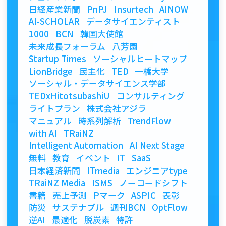
日経産業新聞
PnPJ
Insurtech
AINOW
AI-SCHOLAR
データサイエンティスト
1000
BCN
韓国大使館
未来成長フォーラム
八芳園
Startup Times
ソーシャルヒートマップ
LionBridge
民主化
TED
一橋大学
ソーシャル・データサイエンス学部
TEDxHitotsubashiU
コンサルティング
ライトプラン
株式会社アジラ
マニュアル
時系列解析
TrendFlow
with AI
TRaiNZ
Intelligent Automation
AI Next Stage
無料
教育
イベント
IT
SaaS
日本経済新聞
ITmedia
エンジニアtype
TRaiNZ Media
ISMS
ノーコードシフト
書籍
売上予測
Pマーク
ASPIC
表彰
防災
サステナブル
週刊BCN
OptFlow
逆AI
最適化
脱炭素
特許