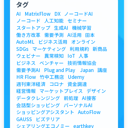
タグ
AI
MatrixFlow
DX
ノーコードAI
ノーコード
人工知能
セミナー
スタートアップ
生成AI
機械学習
働き方改革
需要予測
AI活用
田本
AutoML
ビジネス活用
オンライン
SDGs
マーケティング
利用規約
新商品
ウェビナー
異常検知
IoT
人事
ビジネス
ベンチャー
技術情報協会
需要予測AI
Plug and Play Japan
講座
HR Flow
竹中工務店
Udemy
週刊東洋経済
コロナ
資金調達
経営情報
マーケットプレイス
デザイン
データクレンジング
前処理
AI接客
会話型ショッピング
パーソナルAI
ショッピングアシスタント
AutoFlow
GAUSS
ビズテリア
シェアリングエコノミー
earthkey