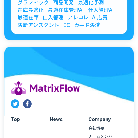
グラフィック
商品開発
最適化予測
在庫最適化
最適在庫管理AI
仕入管理AI
最適在庫
仕入管理
アレコレ
AI店員
決断アシスタント
EC
カード決済
Top
News
Company
会社概要
チームメンバー