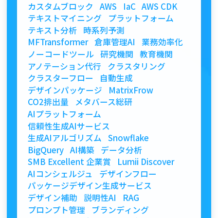
カスタムブロック
AWS
IaC
AWS CDK
テキストマイニング
プラットフォーム
テキスト分析
時系列予測
MFTransformer
倉庫管理AI
業務効率化
ノーコードツール
研究機関
教育機関
アノテーション代行
クラスタリング
クラスターフロー
自動生成
デザインパッケージ
MatrixFrow
CO2排出量
メタバース総研
AIプラットフォーム
信頼性生成AIサービス
生成AIアルゴリズム
Snowflake
BigQuery
AI構築
データ分析
SMB Excellent 企業賞
Lumii Discover
AIコンシェルジュ
デザインフロー
パッケージデザイン生成サービス
デザイン補助
説明性AI
RAG
プロンプト管理
ブランディング