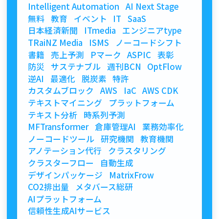
Intelligent Automation
AI Next Stage
無料
教育
イベント
IT
SaaS
日本経済新聞
ITmedia
エンジニアtype
TRaiNZ Media
ISMS
ノーコードシフト
書籍
売上予測
Pマーク
ASPIC
表彰
防災
サステナブル
週刊BCN
OptFlow
逆AI
最適化
脱炭素
特許
カスタムブロック
AWS
IaC
AWS CDK
テキストマイニング
プラットフォーム
テキスト分析
時系列予測
MFTransformer
倉庫管理AI
業務効率化
ノーコードツール
研究機関
教育機関
アノテーション代行
クラスタリング
クラスターフロー
自動生成
デザインパッケージ
MatrixFrow
CO2排出量
メタバース総研
AIプラットフォーム
信頼性生成AIサービス