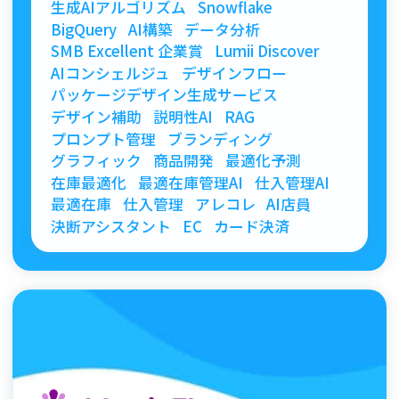
生成AIアルゴリズム
Snowflake
BigQuery
AI構築
データ分析
SMB Excellent 企業賞
Lumii Discover
AIコンシェルジュ
デザインフロー
パッケージデザイン生成サービス
デザイン補助
説明性AI
RAG
プロンプト管理
ブランディング
グラフィック
商品開発
最適化予測
在庫最適化
最適在庫管理AI
仕入管理AI
最適在庫
仕入管理
アレコレ
AI店員
決断アシスタント
EC
カード決済