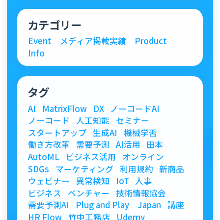
カテゴリー
Event
メディア掲載実績
Product
Info
タグ
AI
MatrixFlow
DX
ノーコードAI
ノーコード
人工知能
セミナー
スタートアップ
生成AI
機械学習
働き方改革
需要予測
AI活用
田本
AutoML
ビジネス活用
オンライン
SDGs
マーケティング
利用規約
新商品
ウェビナー
異常検知
IoT
人事
ビジネス
ベンチャー
技術情報協会
需要予測AI
Plug and Play Japan
講座
HR Flow
竹中工務店
Udemy