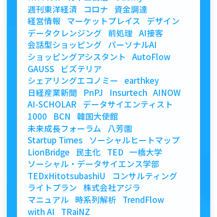
週刊東洋経済
コロナ
資金調達
経営情報
マーケットプレイス
デザイン
データクレンジング
前処理
AI接客
会話型ショッピング
パーソナルAI
ショッピングアシスタント
AutoFlow
GAUSS
ビズテリア
シェアリングエコノミー
earthkey
日経産業新聞
PnPJ
Insurtech
AINOW
AI-SCHOLAR
データサイエンティスト
1000
BCN
韓国大使館
未来成長フォーラム
八芳園
Startup Times
ソーシャルヒートマップ
LionBridge
民主化
TED
一橋大学
ソーシャル・データサイエンス学部
TEDxHitotsubashiU
コンサルティング
ライトプラン
株式会社アジラ
マニュアル
時系列解析
TrendFlow
with AI
TRaiNZ