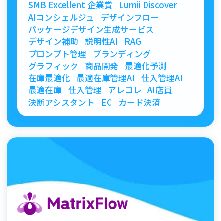
SMB Excellent 企業賞
Lumii Discover
AIコンシェルジュ
デザインフロー
パッケージデザイン生成サービス
デザイン補助
説明性AI
RAG
プロンプト管理
ブランディング
グラフィック
商品開発
最適化予測
在庫最適化
最適在庫管理AI
仕入管理AI
最適在庫
仕入管理
アレコレ
AI店員
決断アシスタント
EC
カード決済