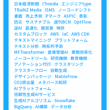
日本経済新聞
ITmedia
エンジニアtype
TRaiNZ Media
ISMS
ノーコードシフト
書籍
売上予測
Pマーク
ASPIC
表彰
防災
サステナブル
週刊BCN
OptFlow
逆AI
最適化
脱炭素
特許
カスタムブロック
AWS
IaC
AWS CDK
テキストマイニング
プラットフォーム
テキスト分析
時系列予測
MFTransformer
倉庫管理AI
業務効率化
ノーコードツール
研究機関
教育機関
アノテーション代行
クラスタリング
クラスターフロー
自動生成
デザインパッケージ
MatrixFrow
CO2排出量
メタバース総研
AIプラットフォーム
信頼性生成AIサービス
生成AIアルゴリズム
Snowflake
BigQuery
AI構築
データ分析