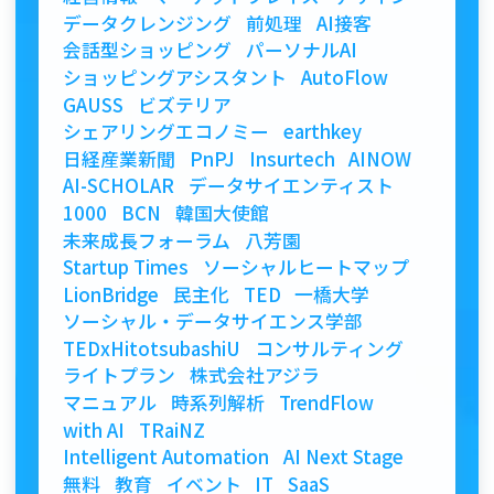
データクレンジング
前処理
AI接客
会話型ショッピング
パーソナルAI
ショッピングアシスタント
AutoFlow
GAUSS
ビズテリア
シェアリングエコノミー
earthkey
日経産業新聞
PnPJ
Insurtech
AINOW
AI-SCHOLAR
データサイエンティスト
1000
BCN
韓国大使館
未来成長フォーラム
八芳園
Startup Times
ソーシャルヒートマップ
LionBridge
民主化
TED
一橋大学
ソーシャル・データサイエンス学部
TEDxHitotsubashiU
コンサルティング
ライトプラン
株式会社アジラ
マニュアル
時系列解析
TrendFlow
with AI
TRaiNZ
Intelligent Automation
AI Next Stage
無料
教育
イベント
IT
SaaS