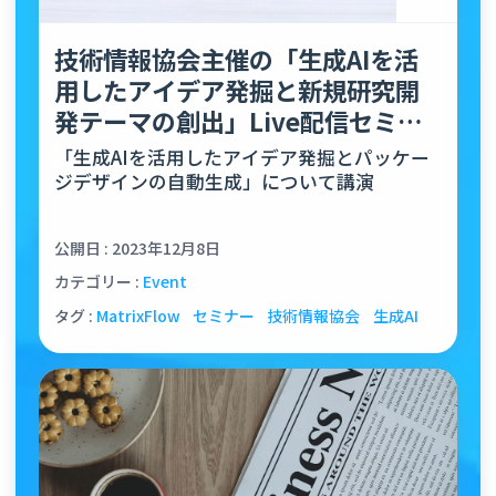
技術情報協会主催の「生成AIを活
用したアイデア発掘と新規研究開
発テーマの創出」Live配信セミナ
ーにて、弊社代表の田本が…
「生成AIを活用したアイデア発掘とパッケー
ジデザインの自動生成」について講演
公開日 : 2023年12月8日
カテゴリー :
Event
タグ :
MatrixFlow
セミナー
技術情報協会
生成AI