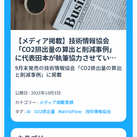
【メディア掲載】技術情報協会
「CO2排出量の算出と削減事例」
に代表田本が執筆協力させていた
だきました
9月末発売の技術情報協会「CO2排出量の算出
と削減事例」に掲載
公開日 : 2023年10月3日
カテゴリー :
メディア掲載実績
タグ :
AI
CO2排出量
MatrixFlow
技術情報協会