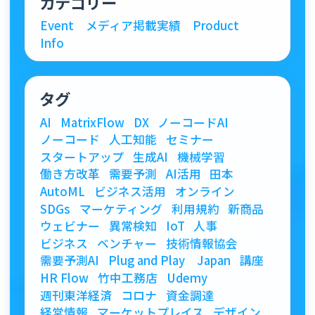
カテゴリー
Event
メディア掲載実績
Product
Info
タグ
AI
MatrixFlow
DX
ノーコードAI
ノーコード
人工知能
セミナー
スタートアップ
生成AI
機械学習
働き方改革
需要予測
AI活用
田本
AutoML
ビジネス活用
オンライン
SDGs
マーケティング
利用規約
新商品
ウェビナー
異常検知
IoT
人事
ビジネス
ベンチャー
技術情報協会
需要予測AI
Plug and Play Japan
講座
HR Flow
竹中工務店
Udemy
週刊東洋経済
コロナ
資金調達
経営情報
マーケットプレイス
デザイン