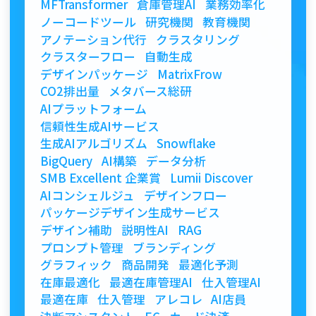
MFTransformer
倉庫管理AI
業務効率化
ノーコードツール
研究機関
教育機関
アノテーション代行
クラスタリング
クラスターフロー
自動生成
デザインパッケージ
MatrixFrow
CO2排出量
メタバース総研
AIプラットフォーム
信頼性生成AIサービス
生成AIアルゴリズム
Snowflake
BigQuery
AI構築
データ分析
SMB Excellent 企業賞
Lumii Discover
AIコンシェルジュ
デザインフロー
パッケージデザイン生成サービス
デザイン補助
説明性AI
RAG
プロンプト管理
ブランディング
グラフィック
商品開発
最適化予測
在庫最適化
最適在庫管理AI
仕入管理AI
最適在庫
仕入管理
アレコレ
AI店員