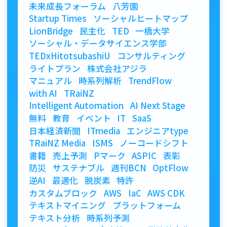
未来成長フォーラム
八芳園
Startup Times
ソーシャルヒートマップ
LionBridge
民主化
TED
一橋大学
ソーシャル・データサイエンス学部
TEDxHitotsubashiU
コンサルティング
ライトプラン
株式会社アジラ
マニュアル
時系列解析
TrendFlow
with AI
TRaiNZ
Intelligent Automation
AI Next Stage
無料
教育
イベント
IT
SaaS
日本経済新聞
ITmedia
エンジニアtype
TRaiNZ Media
ISMS
ノーコードシフト
書籍
売上予測
Pマーク
ASPIC
表彰
防災
サステナブル
週刊BCN
OptFlow
逆AI
最適化
脱炭素
特許
カスタムブロック
AWS
IaC
AWS CDK
テキストマイニング
プラットフォーム
テキスト分析
時系列予測