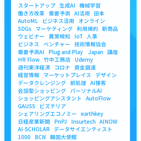
スタートアップ
生成AI
機械学習
働き方改革
需要予測
AI活用
田本
AutoML
ビジネス活用
オンライン
SDGs
マーケティング
利用規約
新商品
ウェビナー
異常検知
IoT
人事
ビジネス
ベンチャー
技術情報協会
需要予測AI
Plug and Play Japan
講座
HR Flow
竹中工務店
Udemy
週刊東洋経済
コロナ
資金調達
経営情報
マーケットプレイス
デザイン
データクレンジング
前処理
AI接客
会話型ショッピング
パーソナルAI
ショッピングアシスタント
AutoFlow
GAUSS
ビズテリア
シェアリングエコノミー
earthkey
日経産業新聞
PnPJ
Insurtech
AINOW
AI-SCHOLAR
データサイエンティスト
1000
BCN
韓国大使館