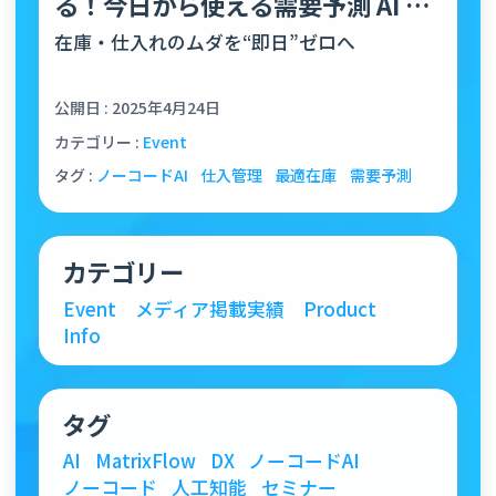
る！今日から使える需要予測 AI の
構築と API 連…
在庫・仕入れのムダを“即日”ゼロへ
公開日 : 2025年4月24日
カテゴリー :
Event
タグ :
ノーコードAI
仕入管理
最適在庫
需要予測
カテゴリー
Event
メディア掲載実績
Product
Info
タグ
AI
MatrixFlow
DX
ノーコードAI
ノーコード
人工知能
セミナー