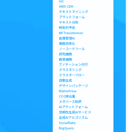
IaC
AWS CDK
テキストマイニング
プラットフォーム
テキスト分析
時系列予測
MFTransformer
倉庫管理AI
業務効率化
ノーコードツール
研究機関
教育機関
アノテーション代行
クラスタリング
クラスターフロー
自動生成
デザインパッケージ
MatrixFrow
CO2排出量
メタバース総研
AIプラットフォーム
信頼性生成AIサービス
生成AIアルゴリズム
Snowflake
BigQuery