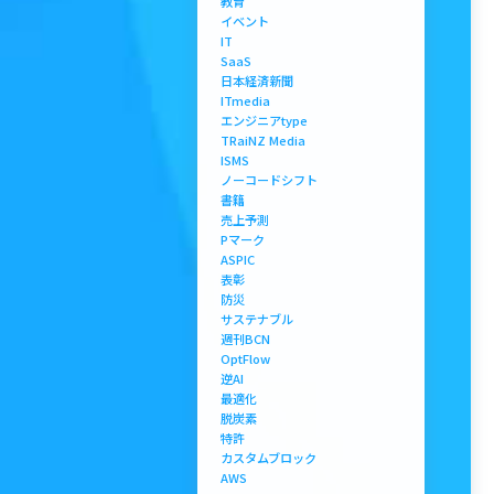
教育
イベント
IT
SaaS
日本経済新聞
ITmedia
エンジニアtype
TRaiNZ Media
ISMS
ノーコードシフト
書籍
売上予測
Pマーク
ASPIC
表彰
防災
サステナブル
週刊BCN
OptFlow
逆AI
最適化
脱炭素
特許
カスタムブロック
AWS