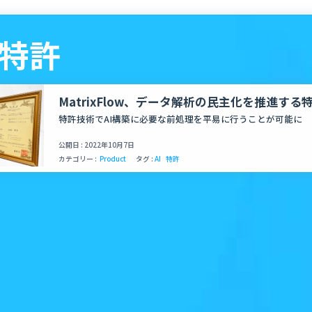
- 特許
MatrixFlow、データ解析の民主化を推進する
特許技術でAI構築に必要な前処理を平易に行うことが可能に
公開日 : 2022年10月7日
カテゴリー :
Product
タグ :
AI
特許