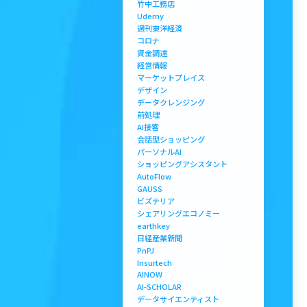
竹中工務店
Udemy
週刊東洋経済
コロナ
資金調達
経営情報
マーケットプレイス
デザイン
データクレンジング
前処理
AI接客
会話型ショッピング
パーソナルAI
ショッピングアシスタント
AutoFlow
GAUSS
ビズテリア
シェアリングエコノミー
earthkey
日経産業新聞
PnPJ
Insurtech
AINOW
AI-SCHOLAR
データサイエンティスト