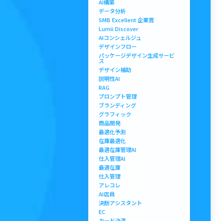
AI構築
データ分析
SMB Excellent 企業賞
Lumii Discover
AIコンシェルジュ
デザインフロー
パッケージデザイン生成サービ
ス
デザイン補助
説明性AI
RAG
プロンプト管理
ブランディング
グラフィック
商品開発
最適化予測
在庫最適化
最適在庫管理AI
仕入管理AI
最適在庫
仕入管理
アレコレ
AI店員
決断アシスタント
EC
カード決済