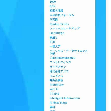
1000
BCN
韓国大使館
未来成長フォーラム
八芳園
Startup Times
ソーシャルヒートマップ
LionBridge
民主化
TED
一橋大学
ソーシャル・データサイエンス
学部
TEDxHitotsubashiU
コンサルティング
ライトプラン
株式会社アジラ
マニュアル
時系列解析
TrendFlow
with AI
TRaiNZ
Intelligent Automation
AI Next Stage
無料