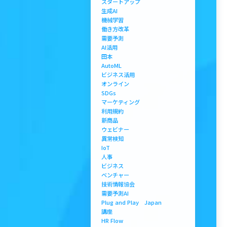
スタートアップ
生成AI
機械学習
働き方改革
需要予測
AI活用
田本
AutoML
ビジネス活用
オンライン
SDGs
マーケティング
利用規約
新商品
ウェビナー
異常検知
IoT
人事
ビジネス
ベンチャー
技術情報協会
需要予測AI
Plug and Play Japan
講座
HR Flow