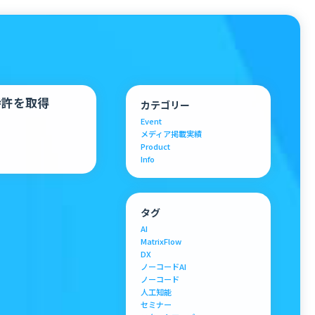
特許を取得
カテゴリー
Event
メディア掲載実績
Product
Info
タグ
AI
MatrixFlow
DX
ノーコードAI
ノーコード
人工知能
セミナー