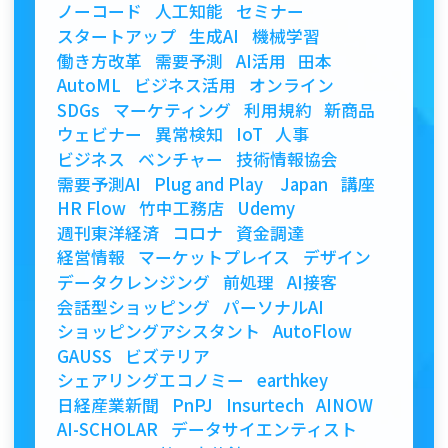
ノーコード
人工知能
セミナー
スタートアップ
生成AI
機械学習
働き方改革
需要予測
AI活用
田本
AutoML
ビジネス活用
オンライン
SDGs
マーケティング
利用規約
新商品
ウェビナー
異常検知
IoT
人事
ビジネス
ベンチャー
技術情報協会
需要予測AI
Plug and Play Japan
講座
HR Flow
竹中工務店
Udemy
週刊東洋経済
コロナ
資金調達
経営情報
マーケットプレイス
デザイン
データクレンジング
前処理
AI接客
会話型ショッピング
パーソナルAI
ショッピングアシスタント
AutoFlow
GAUSS
ビズテリア
シェアリングエコノミー
earthkey
日経産業新聞
PnPJ
Insurtech
AINOW
AI-SCHOLAR
データサイエンティスト