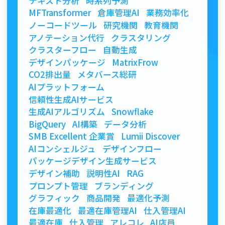
テキスト分析
時系列予測
MFTransformer
倉庫管理AI
業務効率化
ノーコードツール
研究機関
教育機関
アノテーション代行
クラスタリング
クラスターフロー
自動生成
デザインパッケージ
MatrixFrow
CO2排出量
メタバース総研
AIプラットフォーム
信頼性生成AIサービス
生成AIアルゴリズム
Snowflake
BigQuery
AI構築
データ分析
SMB Excellent 企業賞
Lumii Discover
AIコンシェルジュ
デザインフロー
パッケージデザイン生成サービス
デザイン補助
説明性AI
RAG
プロンプト管理
ブランディング
グラフィック
商品開発
最適化予測
在庫最適化
最適在庫管理AI
仕入管理AI
最適在庫
仕入管理
アレコレ
AI店員