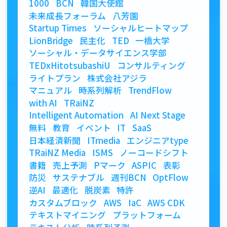
1000
BCN
韓国大使館
未来成長フォーラム
八芳園
Startup Times
ソーシャルヒートマップ
LionBridge
民主化
TED
一橋大学
ソーシャル・データサイエンス学部
TEDxHitotsubashiU
コンサルティング
ライトプラン
株式会社アジラ
マニュアル
時系列解析
TrendFlow
with AI
TRaiNZ
Intelligent Automation
AI Next Stage
無料
教育
イベント
IT
SaaS
日本経済新聞
ITmedia
エンジニアtype
TRaiNZ Media
ISMS
ノーコードシフト
書籍
売上予測
Pマーク
ASPIC
表彰
防災
サステナブル
週刊BCN
OptFlow
逆AI
最適化
脱炭素
特許
カスタムブロック
AWS
IaC
AWS CDK
テキストマイニング
プラットフォーム